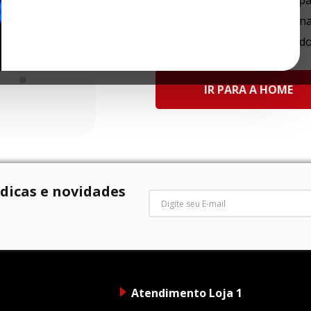
Tente utilizar uma única pa
Utilize termos genéricos n
Tente utilizar sinônimos d
IR PARA A HOME
 dicas e novidades
Atendimento Loja 1