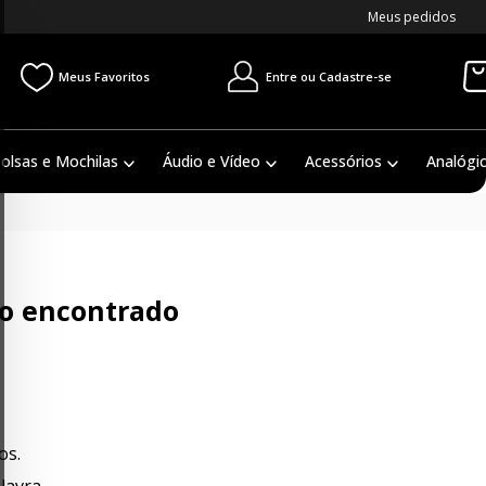
Meus pedidos
Entre ou Cadastre-se
Meus Favoritos
olsas e Mochilas
Áudio e Vídeo
Acessórios
Analógi
o encontrado
os.