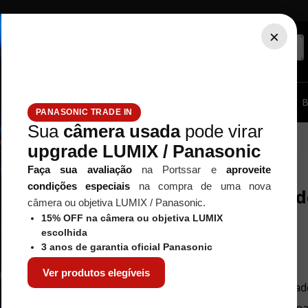
×
ssórios...
Tripé / Monopé
Estúdio / Iluminação
Filtros
B
PANASONIC TRADE IN
Sua
câmera usada
pode virar
upgrade LUMIX / Panasonic
Faça sua avaliação
na Portssar e
aproveite
condições especiais
na compra de uma nova
Nenhum resultad
câmera ou objetiva LUMIX / Panasonic.
15% OFF na câmera ou objetiva LUMIX
escolhida
3 anos de garantia oficial Panasonic
O que eu devo fazer?
Ver produtos elegíveis
Verifique os termos digitad