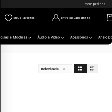
Meus pedidos
Entre ou Cadastre-se
Meus Favoritos
olsas e Mochilas
Áudio e Vídeo
Acessórios
Analógi
Relevância