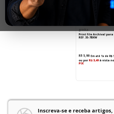
Faixas de preço
R$ 5,00
–
R$ 10,00
greika
Print File Archival para 
REF. 35-7BXW
R$
5
,
90
Em até
1
x de
R$
ou por
R$ 5,49
à vista n
PIX
Inscreva-se e receba artigos,