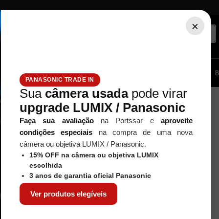
×
ssórios...
Tripé / Monopé
Estúdio / Iluminação
Filtros
B
PANASONIC TRADE IN
Sua
câmera usada
pode virar
upgrade LUMIX / Panasonic
Faça sua avaliação
na Portssar e
aproveite
condições especiais
na compra de uma nova
câmera ou objetiva LUMIX / Panasonic.
15% OFF na câmera ou objetiva LUMIX
escolhida
3 anos de garantia oficial Panasonic
Ver produtos elegíveis