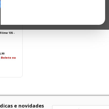
Filme 135 -
5
,
90
o
Boleto ou
 dicas e novidades