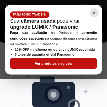
Atendimento
Nossas lojas
Meus pedidos
×
PANASONIC TRADE IN
Sua
câmera usada
pode virar
upgrade LUMIX / Panasonic
Buscar câmeras, lentes, acessórios...
Faça sua avaliação
na Portssar e
aproveite
condições especiais
na compra de uma nova câmera
ou objetiva LUMIX / Panasonic.
apparel---accessories
15% OFF na câmera ou objetiva LUMIX escolhida
3 anos de garantia oficial Panasonic
Ver produtos elegíveis