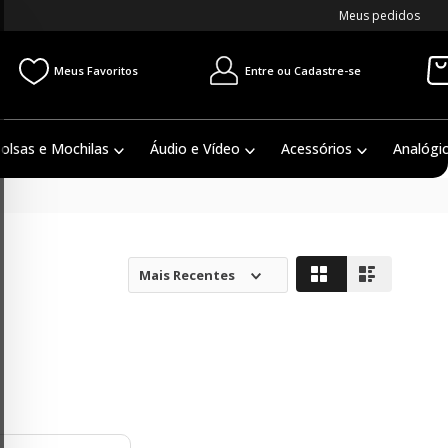
Meus pedidos
Entre ou Cadastre-se
Meus Favoritos
olsas e Mochilas
Áudio e Vídeo
Acessórios
Analógi
Mais Recentes