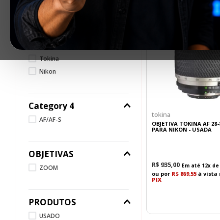
Objetivas
Subcategoria
Tokina
Nikon
Category 4
tokina
AF/AF-S
OBJETIVA TOKINA AF 28-
PARA NIKON - USADA
OBJETIVAS
R$
935
,
00
Em até
12
x d
ZOOM
ou por
R$ 869,55
à vista
PIX
PRODUTOS
USADO