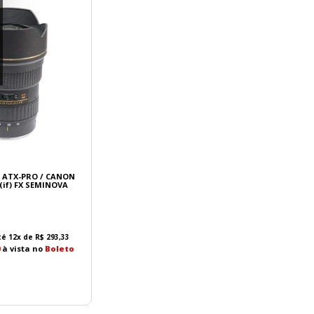
 ATX-PRO / CANON
SD 16-28MM F/2.8 (if) FX SEMINOVA
té
12
x de
R$
293
,
33
à vista no
Boleto