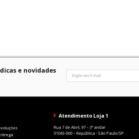
 dicas e novidades
Atendimento Loja 1
Rua 7 de Abril, 97 – 3º andar
evoluções
01043-000 – República - São Paulo/SP
Entrega