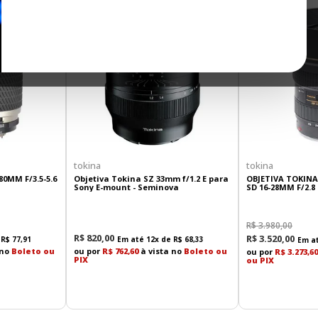
tokina
tokina
80MM F/3.5-5.6
Objetiva Tokina SZ 33mm f/1.2 E para
OBJETIVA TOKINA
Sony E-mount - Seminova
R$
3
.
980
,
00
R$
820
,
00
R$
3
.
520
,
00
e
R$
77
,
91
Em até
12
x de
R$
68
,
33
Em a
 no
Boleto ou
ou por
R$ 762,60
à vista no
Boleto ou
ou por
R$ 3.273,60
PIX
ou PIX