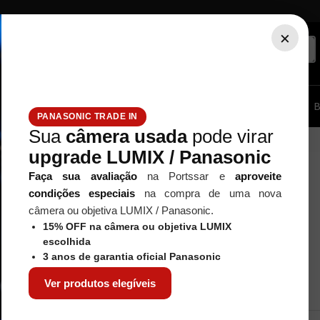
×
ssórios...
Tripé / Monopé
Estúdio / Iluminação
Filtros
B
PANASONIC TRADE IN
Sua
câmera usada
pode virar
upgrade LUMIX / Panasonic
Faça sua avaliação
na Portssar e
aproveite
condições especiais
na compra de uma nova
câmera ou objetiva LUMIX / Panasonic.
15% OFF na câmera ou objetiva LUMIX
escolhida
3 anos de garantia oficial Panasonic
Ver produtos elegíveis