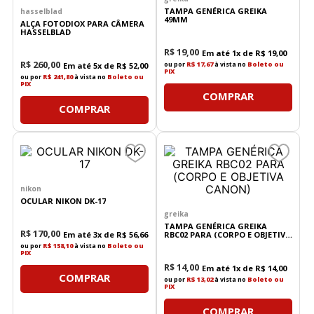
TAMPA GENÉRICA GREIKA
hasselblad
49MM
ALÇA FOTODIOX PARA CÂMERA
HASSELBLAD
R$
19
,
00
Em até
1
x de
R$
19
,
00
R$
260
,
00
ou por
R$ 17,67
à vista no
Boleto ou
Em até
5
x de
R$
52
,
00
PIX
ou por
R$ 241,80
à vista no
Boleto ou
PIX
COMPRAR
COMPRAR
nikon
OCULAR NIKON DK-17
greika
TAMPA GENÉRICA GREIKA
R$
170
,
00
Em até
3
x de
R$
56
,
66
RBC02 PARA (CORPO E OBJETIVA
CANON)
ou por
R$ 158,10
à vista no
Boleto ou
PIX
R$
14
,
00
Em até
1
x de
R$
14
,
00
COMPRAR
ou por
R$ 13,02
à vista no
Boleto ou
PIX
COMPRAR