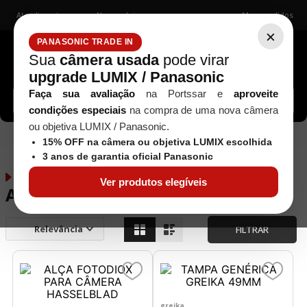
Atendimento
Nossas lojas
Meus pedidos
×
PANASONIC TRADE IN
Sua
câmera usada
pode virar
upgrade LUMIX / Panasonic
Buscar câmeras, lentes, acessórios...
Faça sua avaliação
na Portssar e
aproveite
condições especiais
na compra de uma nova câmera
ou objetiva LUMIX / Panasonic.
Outros Acessórios
Acessórios
15% OFF na câmera ou objetiva LUMIX escolhida
3 anos de garantia oficial Panasonic
Outros
21
produtos
Ver produtos elegíveis
Acessórios
Relevância
FILTRAR
greika