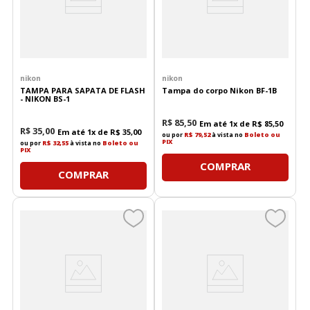
nikon
nikon
TAMPA PARA SAPATA DE FLASH
Tampa do corpo Nikon BF-1B
- NIKON BS-1
R$
85
,
50
Em até
1
x de
R$
85
,
50
R$
35
,
00
Em até
1
x de
R$
35
,
00
ou por
R$ 79,52
à vista no
Boleto ou
PIX
ou por
R$ 32,55
à vista no
Boleto ou
PIX
COMPRAR
COMPRAR