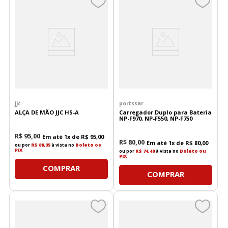
jjc
portssar
ALÇA DE MÃO JJC HS-A
Carregador Duplo para Bateria
NP-F970, NP-F550, NP-F750
R$
95
,
00
Em até
1
x de
R$
95
,
00
R$
80
,
00
Em até
1
x de
R$
80
,
00
ou por
R$ 88,35
à vista no
Boleto ou
PIX
ou por
R$ 74,40
à vista no
Boleto ou
PIX
COMPRAR
COMPRAR