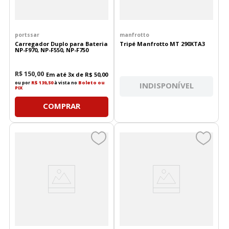
portssar
manfrotto
Carregador Duplo para Bateria
Tripé Manfrotto MT 290XTA3
NP-F970, NP-F550, NP-F750
R$
150
,
00
Em até
3
x de
R$
50
,
00
ou por
R$ 139,50
à vista no
Boleto ou
INDISPONÍVEL
PIX
COMPRAR