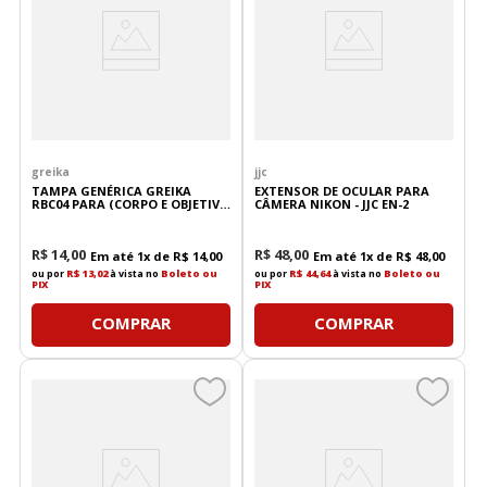
greika
jjc
TAMPA GENÉRICA GREIKA
EXTENSOR DE OCULAR PARA
RBC04 PARA (CORPO E OBJETIVA
CÂMERA NIKON - JJC EN-2
NIKON)
R$
14
,
00
R$
48
,
00
Em até
1
x de
R$
14
,
00
Em até
1
x de
R$
48
,
00
ou por
R$ 13,02
à vista no
Boleto ou
ou por
R$ 44,64
à vista no
Boleto ou
PIX
PIX
COMPRAR
COMPRAR