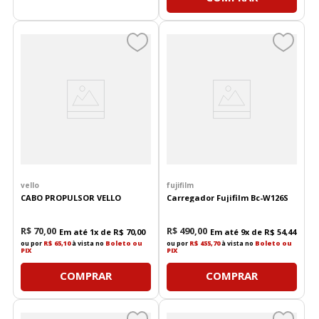
vello
fujifilm
CABO PROPULSOR VELLO
Carregador Fujifilm Bc-W126S
R$
70
,
00
R$
490
,
00
Em até
1
x de
R$
70
,
00
Em até
9
x de
R$
54
,
44
ou por
R$ 65,10
à vista no
Boleto ou
ou por
R$ 455,70
à vista no
Boleto ou
PIX
PIX
COMPRAR
COMPRAR