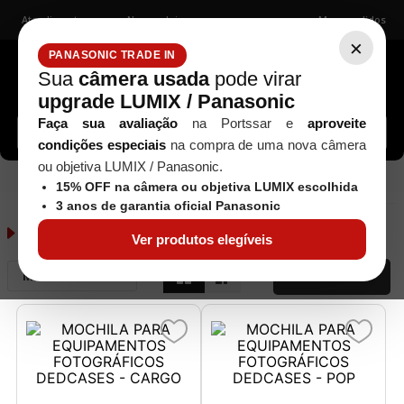
Atendimento
Nossas lojas
Meus pedidos
×
PANASONIC TRADE IN
Sua
câmera usada
pode virar
upgrade LUMIX / Panasonic
Buscar câmeras, lentes, acessórios...
Faça sua avaliação
na Portssar e
aproveite
condições especiais
na compra de uma nova câmera
ou objetiva LUMIX / Panasonic.
dedcases
15% OFF na câmera ou objetiva LUMIX escolhida
3 anos de garantia oficial Panasonic
dedcases
2
produtos
Ver produtos elegíveis
Mais Recentes
FILTRAR