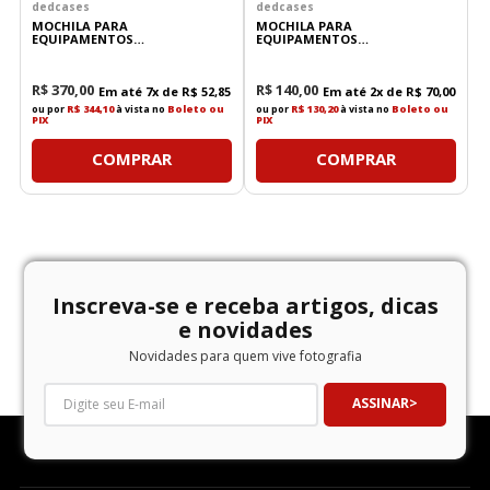
dedcases
dedcases
MOCHILA PARA
MOCHILA PARA
EQUIPAMENTOS
EQUIPAMENTOS
FOTOGRÁFICOS DEDCASES -
FOTOGRÁFICOS DEDCASES - POP
CARGO
R$
370
,
00
R$
140
,
00
Em até
7
x de
R$
52
,
85
Em até
2
x de
R$
70
,
00
ou por
R$ 344,10
à vista no
Boleto ou
ou por
R$ 130,20
à vista no
Boleto ou
PIX
PIX
COMPRAR
COMPRAR
Inscreva-se e receba artigos, dicas
e novidades
Novidades para quem vive fotografia
ASSINAR