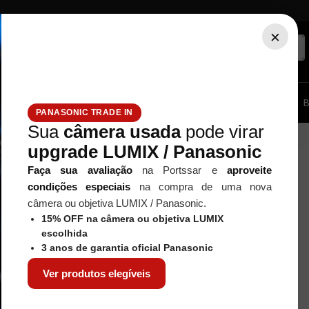
×
ssórios...
Tripé / Monopé
Estúdio / Iluminação
Filtros
B
PANASONIC TRADE IN
Sua
câmera usada
pode virar
upgrade LUMIX / Panasonic
Faça sua avaliação
na Portssar e
aproveite
condições especiais
na compra de uma nova
câmera ou objetiva LUMIX / Panasonic.
15% OFF na câmera ou objetiva LUMIX
escolhida
3 anos de garantia oficial Panasonic
Ver produtos elegíveis