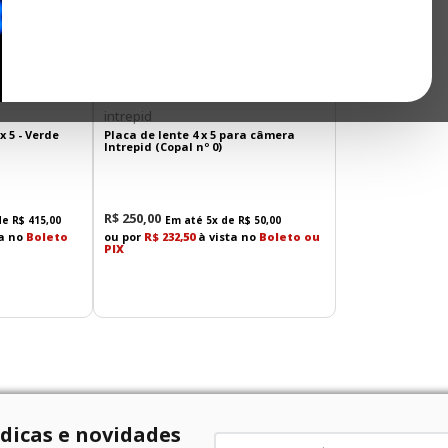
intrepid
x 5 - Verde
Placa de lente 4 x 5 para câmera
Intrepid (Copal nº 0)
R$
250
,
00
de
R$
415
,
00
Em até
5
x de
R$
50
,
00
ta no
Boleto
ou por
R$ 232,50
à vista no
Boleto ou
PIX
 dicas e novidades