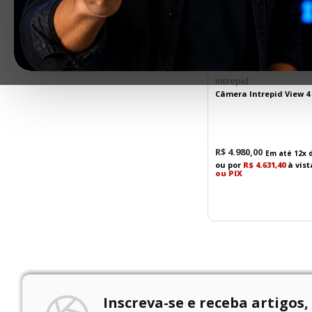
Faixas de preço
R$ 250,00
–
R$ 4.980,00
intrepid
Câmera Intrepid View 4 
R$
4
.
980
,
00
Em até
12
x 
ou por
R$ 4.631,40
à vis
ou PIX
Inscreva-se e receba artigos,