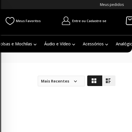
Meus pedidos
Entre ou Cadastre-se
Meus Favoritos
olsas e Mochilas
Áudio e Vídeo
Acessórios
Analógi
Mais Recentes