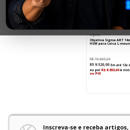
sigma
Objetiva Sigma ART 14m
HSM para Leica L-moun
R$
10
.
880
,
00
R$
9
.
520
,
00
Em até
12
x 
ou por
R$ 8.853,60
à vis
ou PIX
Inscreva-se e receba artigos,