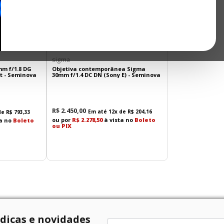
sigma
m f/1.8 DG
Objetiva contemporânea Sigma
t - Seminova
30mm f/1.4 DC DN (Sony E) - Seminova
R$
2
.
450
,
00
Em até
12
x de
R$
204
,
16
de
R$
793
,
33
ou por
R$ 2.278,50
à vista no
Boleto
ta no
Boleto
ou PIX
 dicas e novidades