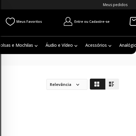
Meus pedidos
Entre ou Cadastre-se
Meus Favoritos
olsas e Mochilas
Áudio e Vídeo
Acessórios
Analógi
Relevância