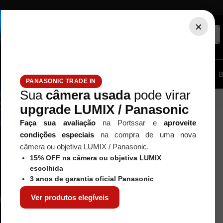
×
ssórios...
Tripé / Monopé
Estúdio / Iluminação
Filtros
B
PANASONIC TRADE IN
Sua
câmera usada
pode virar
upgrade LUMIX / Panasonic
Faça sua avaliação
na Portssar e
aproveite
condições especiais
na compra de uma nova
câmera ou objetiva LUMIX / Panasonic.
15% OFF na câmera ou objetiva LUMIX
escolhida
3 anos de garantia oficial Panasonic
Ver produtos elegíveis