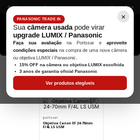
Atendimento
Nossas lojas
Meus pedidos
×
PANASONIC TRADE IN
Sua
câmera usada
pode virar
upgrade LUMIX / Panasonic
Buscar câmeras, lentes, acessórios...
Faça sua avaliação
na Portssar e
aproveite
condições especiais
na compra de uma nova câmera
ou objetiva LUMIX / Panasonic.
15% OFF na câmera ou objetiva LUMIX escolhida
1
produto
3 anos de garantia oficial Panasonic
Ver produtos elegíveis
Relevância
portssar
Objetiva Canon EF 24-70mm
F/4L LS USM