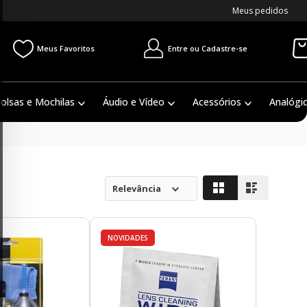
Meus pedidos
Entre ou Cadastre-se
Meus Favoritos
olsas e Mochilas
Áudio e Vídeo
Acessórios
Analógi
Relevância
NOVIDADES