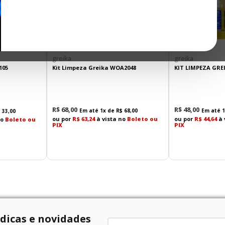
greika
greika
105
Kit Limpeza Greika WOA2048
KIT LIMPEZA GRE
R$
68
,
00
R$
48
,
00
Em até
1
x de
R$
68
,
00
Em até
1
$
33
,
00
ou por
R$ 63,24
à vista no
Boleto ou
ou por
R$ 44,64
à 
no
Boleto ou
PIX
PIX
 dicas e novidades