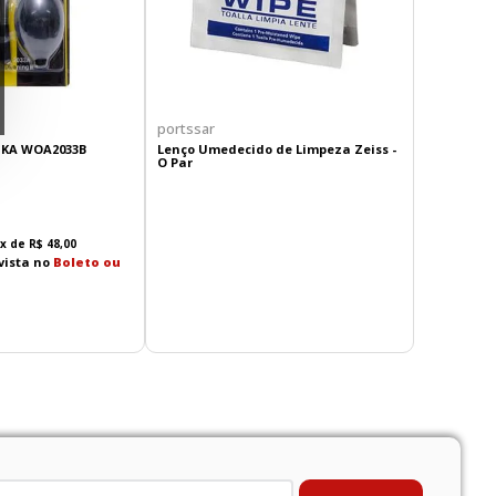
portssar
IKA WOA2033B
Lenço Umedecido de Limpeza Zeiss -
O Par
x de
R$
48
,
00
vista no
Boleto ou