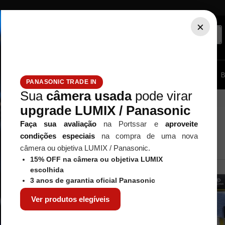
×
ssórios...
Tripé / Monopé
Estúdio / Iluminação
Filtros
B
PANASONIC TRADE IN
Sua
câmera usada
pode virar
upgrade LUMIX / Panasonic
Faça sua avaliação
na Portssar e
aproveite
condições especiais
na compra de uma nova
câmera ou objetiva LUMIX / Panasonic.
15% OFF na câmera ou objetiva LUMIX
escolhida
NOVIDADES
NOVIDADES
3 anos de garantia oficial Panasonic
Ver produtos elegíveis