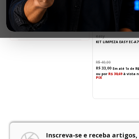
Faixas de preço
R$ 33,00
–
R$ 68,00
easy
KIT LIMPEZA EASY EC-A7
R$
40
,
00
R$
33
,
00
Em até
1
x de
R
ou por
R$ 30,69
à vista 
PIX
Inscreva-se e receba artigos,