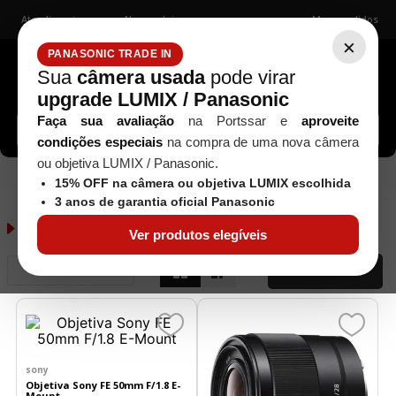
Atendimento
Nossas lojas
Meus pedidos
×
PANASONIC TRADE IN
Sua
câmera usada
pode virar
upgrade LUMIX / Panasonic
Buscar câmeras, lentes, acessórios...
Faça sua avaliação
na Portssar e
aproveite
condições especiais
na compra de uma nova câmera
ou objetiva LUMIX / Panasonic.
SONY
152
Objetivas
15% OFF na câmera ou objetiva LUMIX escolhida
3 anos de garantia oficial Panasonic
Objetivas
2
produtos
Ver produtos elegíveis
Relevância
FILTRAR
sony
Objetiva Sony FE 50mm F/1.8 E-
Mount