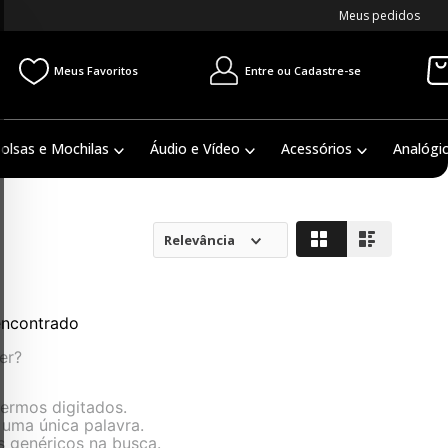
Meus pedidos
Entre ou Cadastre-se
Meus Favoritos
olsas e Mochilas
Áudio e Vídeo
Acessórios
Analógi
Relevância
ncontrado
er?
termos digitados.
r uma única palavra.
s genéricos na busca.