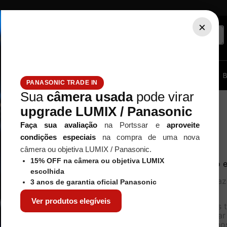
×
ssórios...
Tripé / Monopé
Estúdio / Iluminação
Filtros
B
PANASONIC TRADE IN
Sua
câmera usada
pode virar
upgrade LUMIX / Panasonic
Faça sua avaliação
na Portssar e
aproveite
condições especiais
na compra de uma nova
câmera ou objetiva LUMIX / Panasonic.
15% OFF na câmera ou objetiva LUMIX
Nenhum produto e
escolhida
O que eu devo faz
3 anos de garantia oficial Panasonic
OOPS!
Ver produtos elegíveis
Verifique os 
Tente utiliza
Utilize termo