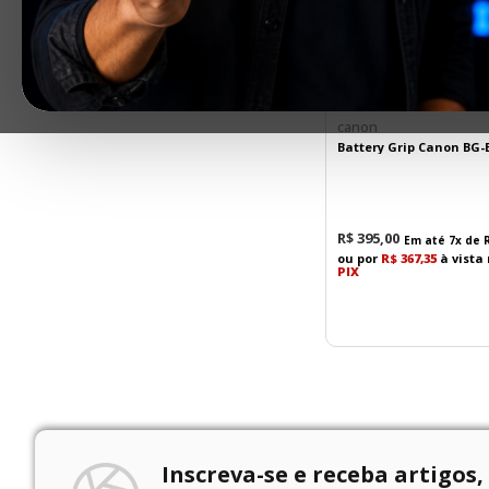
R$ 395,00
–
R$ 400,00
canon
Battery Grip Canon BG-
R$
395
,
00
Em até
7
x de
ou por
R$ 367,35
à vista
PIX
Inscreva-se e receba artigos,