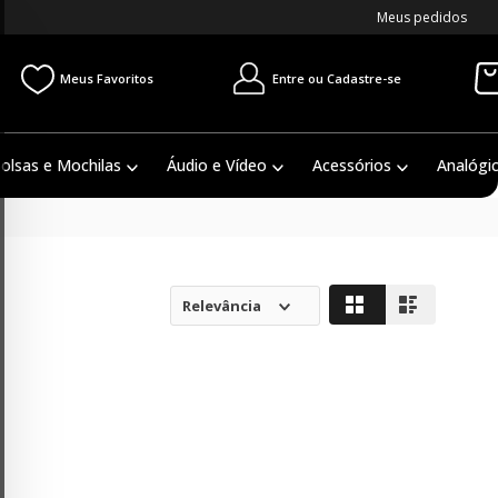
Meus pedidos
Entre ou Cadastre-se
Meus Favoritos
olsas e Mochilas
Áudio e Vídeo
Acessórios
Analógi
Relevância