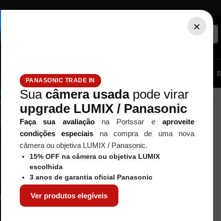
×
ssórios...
Tripé / Monopé
Estúdio / Iluminação
Filtros
B
PANASONIC TRADE IN
Sua
câmera usada
pode virar
upgrade LUMIX / Panasonic
Faça sua avaliação
na Portssar e
aproveite
condições especiais
na compra de uma nova
câmera ou objetiva LUMIX / Panasonic.
15% OFF na câmera ou objetiva LUMIX
escolhida
3 anos de garantia oficial Panasonic
Ver produtos elegíveis