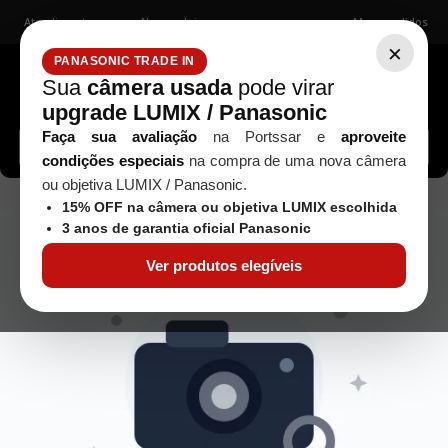
Atendimento
Nossas lojas
Meus pedidos
×
PANASONIC TRADE IN
Sua
câmera usada
pode virar
upgrade LUMIX / Panasonic
Buscar câmeras, lentes, acessórios...
Faça sua avaliação
na Portssar e
aproveite
condições especiais
na compra de uma nova câmera
ou objetiva LUMIX / Panasonic.
objetiva-nikon-af-s-18-70mm-f-35-56-usada
15% OFF na câmera ou objetiva LUMIX escolhida
3 anos de garantia oficial Panasonic
Ver produtos elegíveis