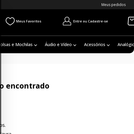
Meus pedidos
Entre ou Cadastre-se
Meus Favoritos
olsas e Mochilas
Áudio e Vídeo
Acessórios
Analógi
o encontrado
os.