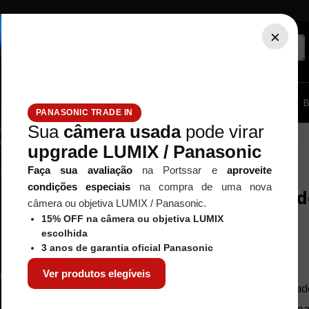
×
ssórios...
Tripé / Monopé
Estúdio / Iluminação
Filtros
B
PANASONIC TRADE IN
Sua
câmera usada
pode virar
upgrade LUMIX / Panasonic
Faça sua avaliação
na Portssar e
aproveite
condições especiais
na compra de uma nova
Nenhum resultad
câmera ou objetiva LUMIX / Panasonic.
15% OFF na câmera ou objetiva LUMIX
escolhida
3 anos de garantia oficial Panasonic
O que eu devo fazer?
Ver produtos elegíveis
Verifique os termos digitad