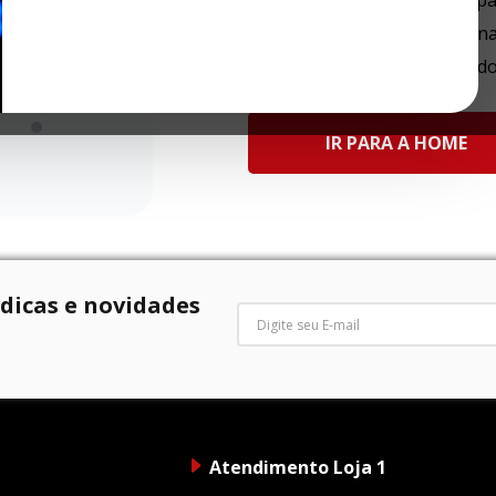
Tente utilizar uma única pa
Utilize termos genéricos n
Tente utilizar sinônimos d
IR PARA A HOME
 dicas e novidades
Atendimento Loja 1