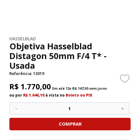
HASSELBLAD
Objetiva Hasselblad
Distagon 50mm F/4 T* -
Usada
Referência
:
13019
R$
1
.
770
,
00
Em até
12
x
R$
147
,
50
sem juros
ou por
R$ 1.646,10
à vista no
Boleto ou PIX
－
＋
COMPRAR