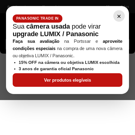
Atendimento
Nossas lojas
Meus pedidos
×
PANASONIC TRADE IN
Sua
câmera usada
pode virar
upgrade LUMIX / Panasonic
Buscar câmeras, lentes, acessórios...
Faça sua avaliação
na Portssar e
aproveite
condições especiais
na compra de uma nova câmera
ou objetiva LUMIX / Panasonic.
Objetivas
HASSELBLAD
Objetiva
Seminovos
15% OFF na câmera ou objetiva LUMIX escolhida
Hasselblad Distagon 50mm F/4 T* - Usada
3 anos de garantia oficial Panasonic
Ver produtos elegíveis