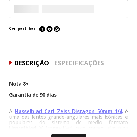
Compartilhar
DESCRIÇÃO
ESPECIFICAÇÕES
Nota 8+
Garantia de 90 dias
A
Hasselblad Carl Zeiss Distagon 50mm f/4
é
uma das lentes grande-angulares mais icônicas e
populares do sistema de médio formato
Hasselblad V
(compatível com corpos clássicos
como 500C, 500C/M, 501CM e 503CX). No formato