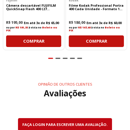
modelos mais antigos têm
fujifilm
kodak
Câmera descartável FUJIFILM
acabamento cromado ("prata") e filtros do tipo
Filme Kodak Professional Portra
QuickSnap Flash 400 (27
400 Cada Unidade - Formato 135
Series VIII (63mm)
. Os modelos
exposições)
- 36 Poses
posteriores desta geração ganharam o
revestimento antirreflexo
T
* e corpo preto
R$
195
,
00
R$
180
,
00
Em até
3
x de
R$
65
,
00
Em até
3
x de
R$
60
,
00
ou por
R$ 181,35
à vista no
Boleto ou
ou por
R$ 167,40
à vista no
Boleto ou
PIX
PIX
COMPRAR
COMPRAR
OPINIÃO DE OUTROS CLIENTES
Avaliações
FAÇA LOGIN PARA ESCREVER UMA AVALIAÇÃO.