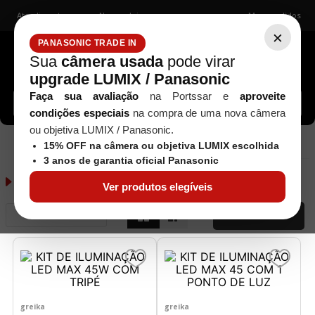
Atendimento
Nossas lojas
Meus pedidos
×
PANASONIC TRADE IN
Sua
câmera usada
pode virar
upgrade LUMIX / Panasonic
Buscar câmeras, lentes, acessórios...
Faça sua avaliação
na Portssar e
aproveite
condições especiais
na compra de uma nova câmera
ou objetiva LUMIX / Panasonic.
iluminacao
15% OFF na câmera ou objetiva LUMIX escolhida
3 anos de garantia oficial Panasonic
iluminacao
24
produtos
Ver produtos elegíveis
Relevância
FILTRAR
greika
greika