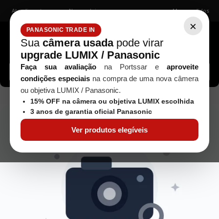
Atendimento
Nossas lojas
Meus pedidos
×
PANASONIC TRADE IN
Sua
câmera usada
pode virar
upgrade LUMIX / Panasonic
Buscar câmeras, lentes, acessórios...
Faça sua avaliação
na Portssar e
aproveite
condições especiais
na compra de uma nova câmera
ou objetiva LUMIX / Panasonic.
camera-de-filme--point-shot--olympus-infinity-76---usada
15% OFF na câmera ou objetiva LUMIX escolhida
3 anos de garantia oficial Panasonic
Ver produtos elegíveis