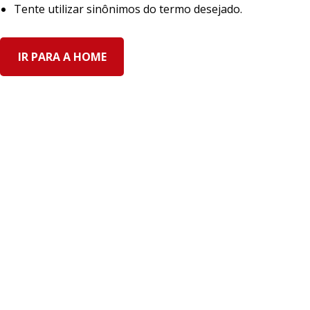
Nenhum resultado encontrado
O que eu devo fazer?
Verifique os termos digitados.
Tente utilizar uma única palavra.
Utilize termos genéricos na busca.
Tente utilizar sinônimos do termo desejado.
IR PARA A HOME