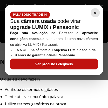
Atendimento
Nossas lojas
Meus pedidos
×
PANASONIC TRADE IN
Sua
câmera usada
pode virar
upgrade LUMIX / Panasonic
Buscar câmeras, lentes, acessórios...
Faça sua avaliação
na Portssar e
aproveite
condições especiais
na compra de uma nova câmera
ou objetiva LUMIX / Panasonic.
adaptador-nikon-ac-eh-6-usado
15% OFF na câmera ou objetiva LUMIX escolhida
3 anos de garantia oficial Panasonic
Ver produtos elegíveis