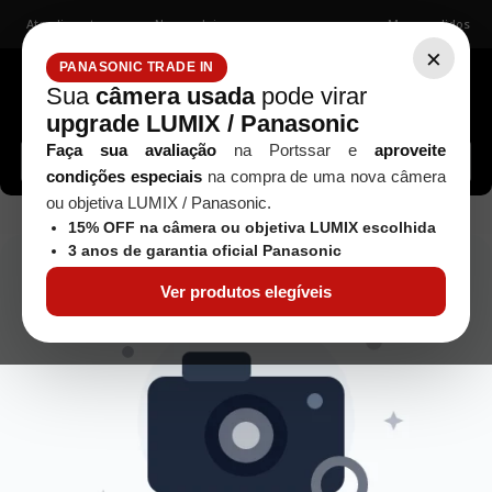
Atendimento
Nossas lojas
Meus pedidos
×
PANASONIC TRADE IN
Sua
câmera usada
pode virar
upgrade LUMIX / Panasonic
Buscar câmeras, lentes, acessórios...
Faça sua avaliação
na Portssar e
aproveite
condições especiais
na compra de uma nova câmera
ou objetiva LUMIX / Panasonic.
livro-impresso
15% OFF na câmera ou objetiva LUMIX escolhida
3 anos de garantia oficial Panasonic
Ver produtos elegíveis