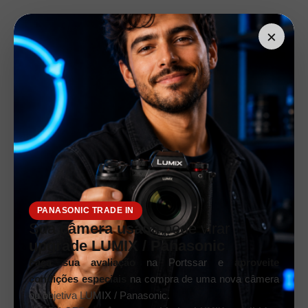
×
PANASONIC TRADE IN
Sua
câmera usada
pode virar
upgrade LUMIX / Panasonic
Faça sua avaliação
na Portssar e
aproveite
condições especiais
na compra de uma nova câmera
ou objetiva LUMIX / Panasonic.