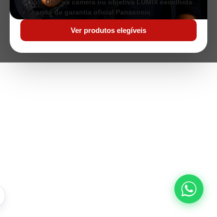
15% OFF na câmera ou objetiva LUMIX escolhida
3 anos de garantia oficial Panasonic
Ver produtos elegíveis