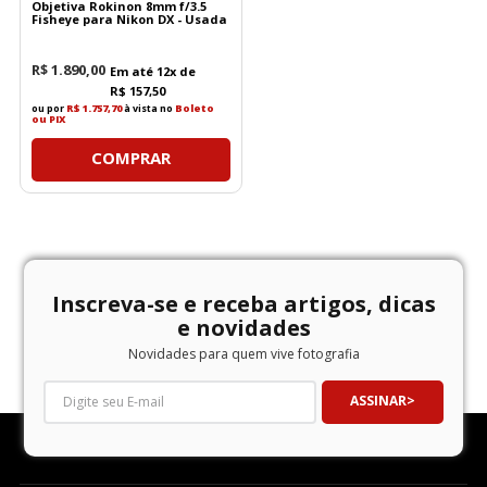
Objetiva Rokinon 8mm f/3.5
Fisheye para Nikon DX - Usada
R$
1
.
890
,
00
Em até
12
x de
R$
157
,
50
ou por
R$ 1.757,70
à vista no
Boleto
ou PIX
COMPRAR
Inscreva-se e receba artigos, dicas
e novidades
Novidades para quem vive fotografia
ASSINAR