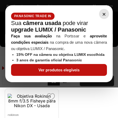
Atendimento
Nossas lojas
Meus pedidos
×
PANASONIC TRADE IN
Sua
câmera usada
pode virar
upgrade LUMIX / Panasonic
Buscar câmeras, lentes, acessórios...
Faça sua avaliação
na Portssar e
aproveite
condições especiais
na compra de uma nova câmera
ou objetiva LUMIX / Panasonic.
Objetivas
ROKINON
Seminovos
15% OFF na câmera ou objetiva LUMIX escolhida
3 anos de garantia oficial Panasonic
Objetivas
1
produto
Ver produtos elegíveis
Relevância
FILTRAR
rokinon