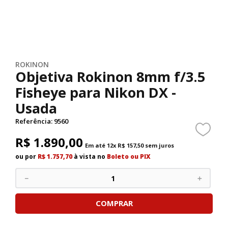
ROKINON
Objetiva Rokinon 8mm f/3.5
Fisheye para Nikon DX -
Usada
Referência
:
9560
R$
1
.
890
,
00
Em até
12
x
R$
157
,
50
sem juros
ou por
R$ 1.757,70
à vista no
Boleto ou PIX
－
＋
COMPRAR