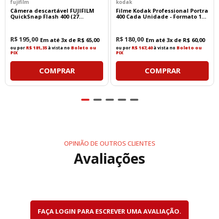
Paisagens
fujifilm
kodak
Arquitetura
Câmera descartável FUJIFILM
Filme Kodak Professional Portra
QuickSnap Flash 400 (27
400 Cada Unidade - Formato 135
Fotografia de interiores
exposições)
- 36 Poses
Esportes de ação
Skate e esportes radicais
R$
195
,
00
R$
180
,
00
Em até
3
x de
R$
65
,
00
Em até
3
x de
R$
60
,
00
Astrofotografia
ou por
R$ 181,35
à vista no
Boleto ou
ou por
R$ 167,40
à vista no
Boleto ou
Produção de vídeos
PIX
PIX
COMPRAR
COMPRAR
Óptica de Alta Qualidade
A Rokinon 8mm f/3.5 HD Fisheye possui um projeto
óptico composto por
10 elementos em 7 grupos
,
incluindo um elemento
asférico híbrido (Hybrid
Aspherical)
, que contribui para maior nitidez e
redução de aberrações.
OPINIÃO DE OUTROS CLIENTES
Entre seus destaques estão:
Avaliações
Excelente nitidez em toda a imagem
Alto contraste
Boa reprodução de cores
Redução de aberrações cromáticas
Revestimento multicamadas (Multi Coating)
FAÇA LOGIN PARA ESCREVER UMA AVALIAÇÃO.
para minimizar reflexos e flare