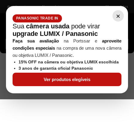
Atendimento
Nossas lojas
Meus pedidos
×
PANASONIC TRADE IN
Sua
câmera usada
pode virar
upgrade LUMIX / Panasonic
Buscar câmeras, lentes, acessórios...
Faça sua avaliação
na Portssar e
aproveite
condições especiais
na compra de uma nova câmera
ou objetiva LUMIX / Panasonic.
PRÉ-AI/AI/AI-S
Objetivas
Nikon
Seminovos
15% OFF na câmera ou objetiva LUMIX escolhida
Objetiva Rokinon 8mm f/3.5 Fisheye para Nikon DX - Usada
3 anos de garantia oficial Panasonic
Ver produtos elegíveis