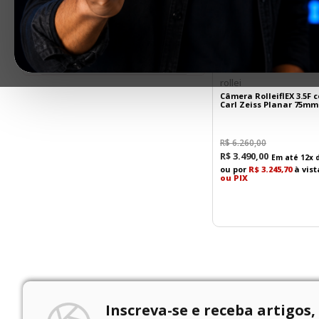
Faixas de preço
R$ 3.490,00
–
R$ 4.900,00
rollei
Câmera RolleiflEX 3.5F 
Carl Zeiss Planar 75mm 
R$
6
.
260
,
00
R$
3
.
490
,
00
Em até
12
x 
ou por
R$ 3.245,70
à vis
ou PIX
Inscreva-se e receba artigos,