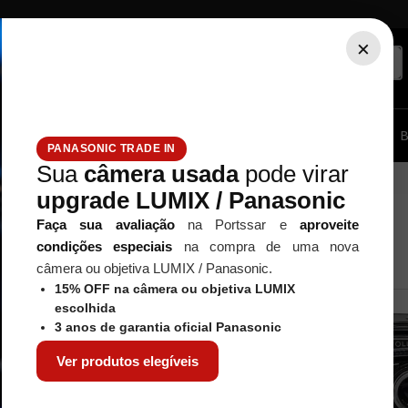
×
ssórios...
Tripé / Monopé
Estúdio / Iluminação
Filtros
B
PANASONIC TRADE IN
Sua
câmera usada
pode virar
upgrade LUMIX / Panasonic
Faça sua avaliação
na Portssar e
aproveite
condições especiais
na compra de uma nova
câmera ou objetiva LUMIX / Panasonic.
15% OFF na câmera ou objetiva LUMIX
escolhida
3 anos de garantia oficial Panasonic
Ver produtos elegíveis