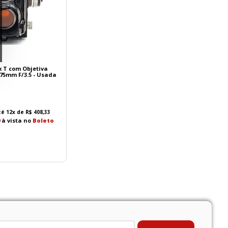
x T com Objetiva
 75mm F/3.5 - Usada
té
12
x de
R$
408
,
33
à vista no
Boleto