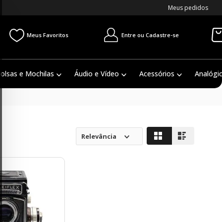
Meus pedidos
Entre ou Cadastre-se
Meus Favoritos
olsas e Mochilas
Áudio e Vídeo
Acessórios
Analógi
Relevância