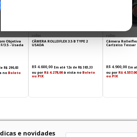
rollei
rollei
com Objetiva
CÂMERA ROLLEIFLEX 3.5 B TYPE 2
Câmera Rolleifle
F/3.5 - Usada
USADA
Carlzeiss Tessar
R$
4
.
600
,
00
R$
4
.
900
,
00
Em até
12
x de
R$
383
,
33
Em a
de
R$
290
,
83
ou por
R$ 4.278,00
à vista no
Boleto
ou por
R$ 4.557,00
ta no
Boleto
ou PIX
ou PIX
 dicas e novidades