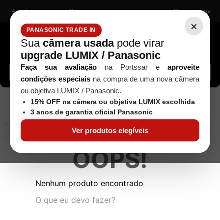
Atendimento
Nossas lojas
Meus pedidos
×
PANASONIC TRADE IN
Sua
câmera usada
pode virar
upgrade LUMIX / Panasonic
Buscar câmeras, lentes, acessórios...
Faça sua avaliação
na Portssar e
aproveite
condições especiais
na compra de uma nova câmera
ou objetiva LUMIX / Panasonic.
15% OFF na câmera ou objetiva LUMIX escolhida
0
produto
3 anos de garantia oficial Panasonic
Ver produtos elegíveis
Relevância
OOPS!
Nenhum produto encontrado
O que eu devo fazer?