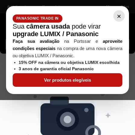
Atendimento
Nossas lojas
Meus pedidos
×
PANASONIC TRADE IN
Sua
câmera usada
pode virar
upgrade LUMIX / Panasonic
Buscar câmeras, lentes, acessórios...
Faça sua avaliação
na Portssar e
aproveite
condições especiais
na compra de uma nova câmera
ou objetiva LUMIX / Panasonic.
objetiva-canon-ef-28mmf-2-8-usada
15% OFF na câmera ou objetiva LUMIX escolhida
3 anos de garantia oficial Panasonic
Ver produtos elegíveis