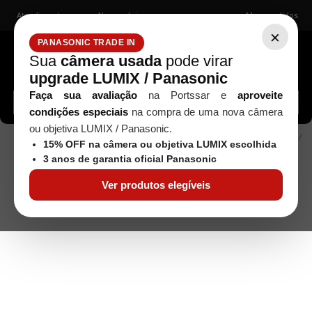
Atendimento
Nossas lojas
Meus pedidos
×
PANASONIC TRADE IN
Sua
câmera usada
pode virar
upgrade LUMIX / Panasonic
Buscar câmeras, lentes, acessórios...
Faça sua avaliação
na Portssar e
aproveite
condições especiais
na compra de uma nova câmera
ou objetiva LUMIX / Panasonic.
ACESSÓRIOS
L Braket Para Fujfilm GFX 50R /
Seminovos
15% OFF na câmera ou objetiva LUMIX escolhida
100S (Usado)
3 anos de garantia oficial Panasonic
Ver produtos elegíveis