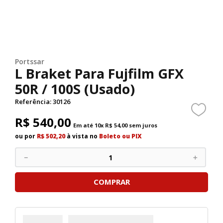
Portssar
L Braket Para Fujfilm GFX
50R / 100S (Usado)
Referência
:
30126
R$
540
,
00
Em até
10
x
R$
54
,
00
sem juros
ou por
R$ 502,20
à vista no
Boleto ou PIX
－
＋
COMPRAR