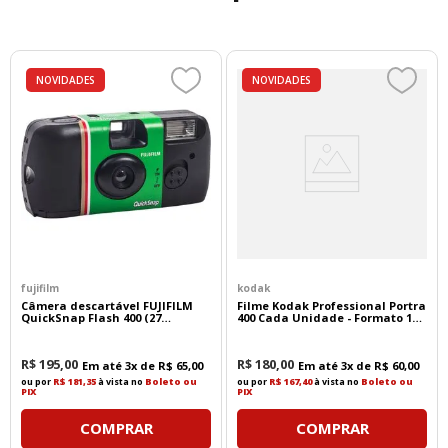
NOVIDADES
NOVIDADES
fujifilm
kodak
Câmera descartável FUJIFILM
Filme Kodak Professional Portra
QuickSnap Flash 400 (27
400 Cada Unidade - Formato 135
exposições)
- 36 Poses
R$
195
,
00
R$
180
,
00
Em até
3
x de
R$
65
,
00
Em até
3
x de
R$
60
,
00
ou por
R$ 181,35
à vista no
Boleto ou
ou por
R$ 167,40
à vista no
Boleto ou
PIX
PIX
COMPRAR
COMPRAR