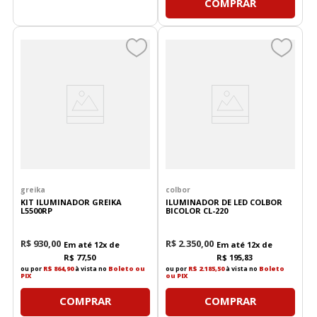
COMPRAR
greika
colbor
KIT ILUMINADOR GREIKA
ILUMINADOR DE LED COLBOR
L5500RP
BICOLOR CL-220
R$
930
,
00
R$
2
.
350
,
00
Em até
12
x de
Em até
12
x de
R$
77
,
50
R$
195
,
83
ou por
R$ 864,90
à vista no
Boleto ou
ou por
R$ 2.185,50
à vista no
Boleto
PIX
ou PIX
COMPRAR
COMPRAR