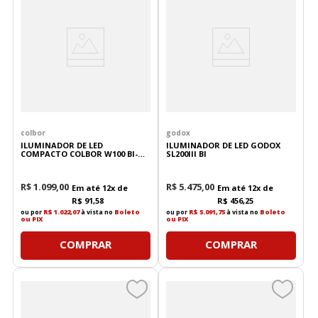
colbor
godox
ILUMINADOR DE LED
ILUMINADOR DE LED GODOX
COMPACTO COLBOR W100 BI-
SL200III BI
COLOR
R$
1
.
099
,
00
R$
5
.
475
,
00
Em até
12
x de
Em até
12
x de
R$
91
,
58
R$
456
,
25
ou por
R$ 1.022,07
à vista no
Boleto
ou por
R$ 5.091,75
à vista no
Boleto
ou PIX
ou PIX
COMPRAR
COMPRAR