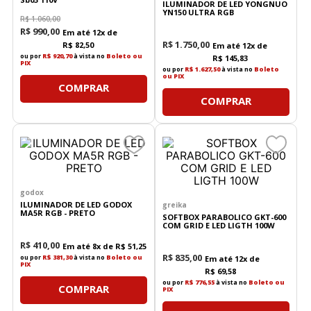
ILUMINADOR DE LED YONGNUO
YN150 ULTRA RGB
R$
1
.
060
,
00
R$
990
,
00
Em até
12
x de
R$
1
.
750
,
00
R$
82
,
50
Em até
12
x de
ou por
R$ 920,70
à vista no
Boleto ou
R$
145
,
83
PIX
ou por
R$ 1.627,50
à vista no
Boleto
ou PIX
COMPRAR
COMPRAR
godox
ILUMINADOR DE LED GODOX
greika
MA5R RGB - PRETO
SOFTBOX PARABOLICO GKT-600
COM GRID E LED LIGTH 100W
R$
410
,
00
Em até
8
x de
R$
51
,
25
R$
835
,
00
ou por
R$ 381,30
à vista no
Boleto ou
Em até
12
x de
PIX
R$
69
,
58
ou por
R$ 776,55
à vista no
Boleto ou
COMPRAR
PIX