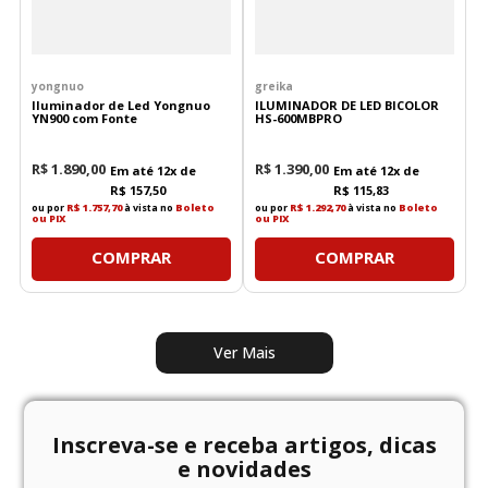
yongnuo
greika
Iluminador de Led Yongnuo
ILUMINADOR DE LED BICOLOR
YN900 com Fonte
HS-600MBPRO
R$
1
.
890
,
00
R$
1
.
390
,
00
Em até
12
x de
Em até
12
x de
R$
157
,
50
R$
115
,
83
ou por
R$ 1.757,70
à vista no
Boleto
ou por
R$ 1.292,70
à vista no
Boleto
ou PIX
ou PIX
COMPRAR
COMPRAR
Inscreva-se e receba artigos, dicas
e novidades