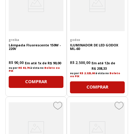
greika
godox
Lâmpada Fluorescente 150W -
ILUMINADOR DE LED GODOX
220V
ML-60
R$
90
,
00
R$
2
.
500
,
00
Em até
1
x de
R$
90
,
00
Em até
12
x de
ou por
R$ 83,70
à vista no
Boleto ou
R$
208
,
33
PIX
ou por
R$ 2.325,00
à vista no
Boleto
ou PIX
COMPRAR
COMPRAR