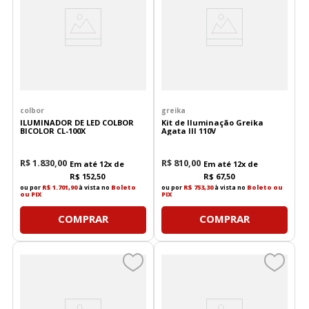
colbor
greika
ILUMINADOR DE LED COLBOR
Kit de Iluminação Greika
BICOLOR CL-100X
Agata III 110V
R$
1
.
830
,
00
R$
810
,
00
Em até
12
x de
Em até
12
x de
R$
152
,
50
R$
67
,
50
ou por
R$ 1.701,90
à vista no
Boleto
ou por
R$ 753,30
à vista no
Boleto ou
ou PIX
PIX
COMPRAR
COMPRAR