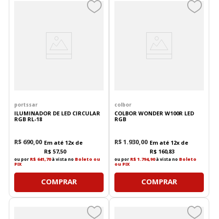
portssar
colbor
ILUMINADOR DE LED CIRCULAR
COLBOR WONDER W100R LED
RGB RL-18
RGB
R$
690
,
00
R$
1
.
930
,
00
Em até
12
x de
Em até
12
x de
R$
57
,
50
R$
160
,
83
ou por
R$ 641,70
à vista no
Boleto ou
ou por
R$ 1.794,90
à vista no
Boleto
PIX
ou PIX
COMPRAR
COMPRAR