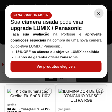
Atendimento
Nossas lojas
Meus pedidos
×
PANASONIC TRADE IN
Sua
câmera usada
pode virar
upgrade LUMIX / Panasonic
Buscar câmeras, lentes, acessórios...
Faça sua avaliação
na Portssar e
aproveite
condições especiais
na compra de uma nova câmera
ou objetiva LUMIX / Panasonic.
Luz Contínua
Estúdio / Iluminação
15% OFF na câmera ou objetiva LUMIX escolhida
3 anos de garantia oficial Panasonic
Luz Contínua
65
produtos
Ver produtos elegíveis
Relevância
FILTRAR
greika
Kit de Iluminação Greika Pk-
yongnuo
Sb03 110V