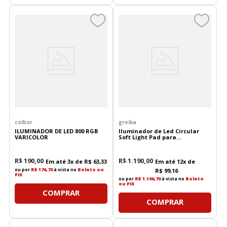
colbor
greika
ILUMINADOR DE LED 800 RGB
Iluminador de Led Circular
VARICOLOR
Soft Light Pad para
Maquiagem R-S36B
R$
190
,
00
R$
1
.
190
,
00
Em até
3
x de
R$
63
,
33
Em até
12
x de
ou por
R$ 176,70
à vista no
Boleto ou
R$
99
,
16
PIX
ou por
R$ 1.106,70
à vista no
Boleto
ou PIX
COMPRAR
COMPRAR