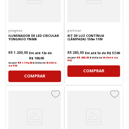
yongnuo
portssar
ILUMINADOR DE LED CIRCULAR
KIT DE LUZ CONTÍNUA
YONGNUO YN608
(LÂMPADA) 150w 110V
R$
1
.
200
,
00
R$
285
,
00
Em até
12
x de
Em até
5
x de
R$
57
,
00
ou por
R$ 265,05
à vista no
Boleto ou
R$
100
,
00
PIX
ou por
R$ 1.116,00
à vista no
Boleto
ou PIX
COMPRAR
COMPRAR