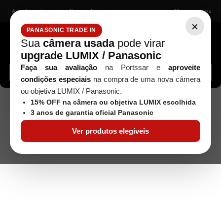
Atendimento
Nossas lojas
Meus pedidos
×
PANASONIC TRADE IN
Sua
câmera usada
pode virar
upgrade LUMIX / Panasonic
Buscar câmeras, lentes, acessórios...
Faça sua avaliação
na Portssar e
aproveite
condições especiais
na compra de uma nova câmera
ou objetiva LUMIX / Panasonic.
ACESSÓRIOS
Disparador Nikon ML3 -
Seminovos
15% OFF na câmera ou objetiva LUMIX escolhida
Seminovo
3 anos de garantia oficial Panasonic
Ver produtos elegíveis