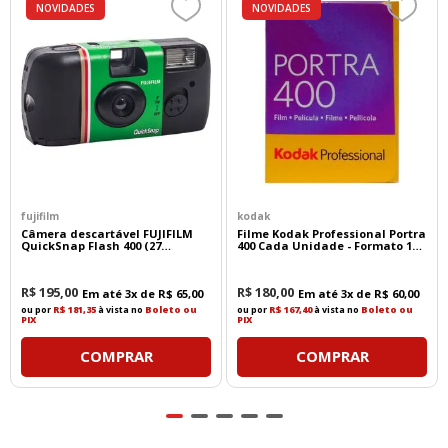
NOVIDADES
NOVIDADES
fujifilm
kodak
Câmera descartável FUJIFILM
Filme Kodak Professional Portra
QuickSnap Flash 400 (27
400 Cada Unidade - Formato 135
exposições)
- 36 Poses
R$
195
,
00
R$
180
,
00
Em até
3
x de
R$
65
,
00
Em até
3
x de
R$
60
,
00
ou por
R$ 181,35
à vista no
Boleto ou
ou por
R$ 167,40
à vista no
Boleto ou
PIX
PIX
COMPRAR
COMPRAR