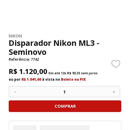
NIKON
Disparador Nikon ML3 -
Seminovo
Referência
:
7742
R$
1
.
120
,
00
Em até
12
x
R$
93
,
33
sem juros
ou por
R$ 1.041,60
à vista no
Boleto ou PIX
－
＋
COMPRAR