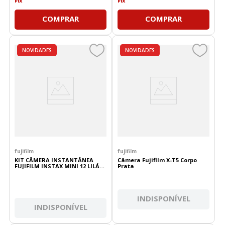
PIX
PIX
COMPRAR
COMPRAR
NOVIDADES
NOVIDADES
fujifilm
fujifilm
KIT CÂMERA INSTANTÂNEA
Câmera Fujifilm X-T5 Corpo
FUJIFILM INSTAX MINI 12 LILÁS
Prata
+ PACK 10 POSES MERMAID
TAIL+ ESTOJO LILÁS
INDISPONÍVEL
INDISPONÍVEL