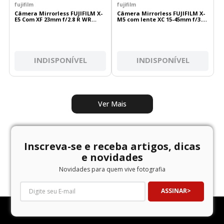
fujifilm
fujifilm
Câmera Mirrorless FUJIFILM X-
Câmera Mirrorless FUJIFILM X-
E5 Com XF 23mm f/2.8 R WR
M5 com lente XC 15-45mm f/3.5-
(Preta)
5.6 (prata)
INDISPONÍVEL
INDISPONÍVEL
Inscreva-se e receba artigos, dicas
e novidades
Novidades para quem vive fotografia
ASSINAR