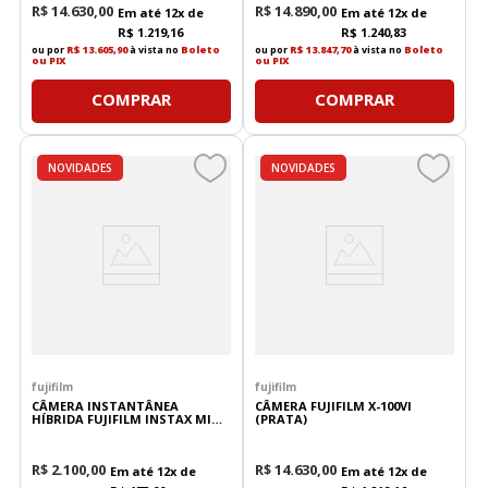
R$
14
.
630
,
00
R$
14
.
890
,
00
Em até
12
x de
Em até
12
x de
R$
1
.
219
,
16
R$
1
.
240
,
83
ou por
R$ 13.605,90
à vista no
Boleto
ou por
R$ 13.847,70
à vista no
Boleto
ou PIX
ou PIX
COMPRAR
COMPRAR
NOVIDADES
NOVIDADES
fujifilm
fujifilm
CÂMERA INSTANTÂNEA
CÂMERA FUJIFILM X-100VI
HÍBRIDA FUJIFILM INSTAX MINI
(PRATA)
EVO (MARROM)
R$
2
.
100
,
00
R$
14
.
630
,
00
Em até
12
x de
Em até
12
x de