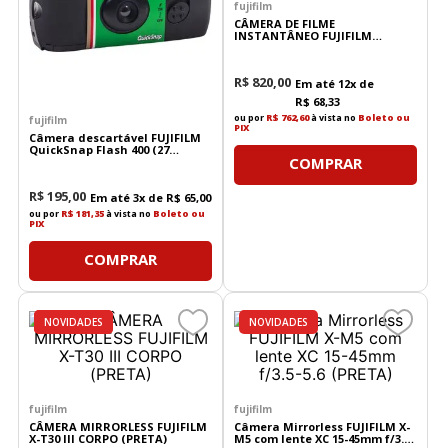
fujifilm
CÂMERA DE FILME
INSTANTÂNEO FUJIFILM
INSTAX MINI 41
R$
820
,
00
Em até
12
x de
R$
68
,
33
ou por
R$ 762,60
à vista no
Boleto ou
fujifilm
PIX
Câmera descartável FUJIFILM
QuickSnap Flash 400 (27
COMPRAR
exposições)
R$
195
,
00
Em até
3
x de
R$
65
,
00
ou por
R$ 181,35
à vista no
Boleto ou
PIX
COMPRAR
DESTAQUES
NOVIDADES
NOVIDADES
fujifilm
fujifilm
CÂMERA MIRRORLESS FUJIFILM
Câmera Mirrorless FUJIFILM X-
X-T30 III CORPO (PRETA)
M5 com lente XC 15-45mm f/3.5-