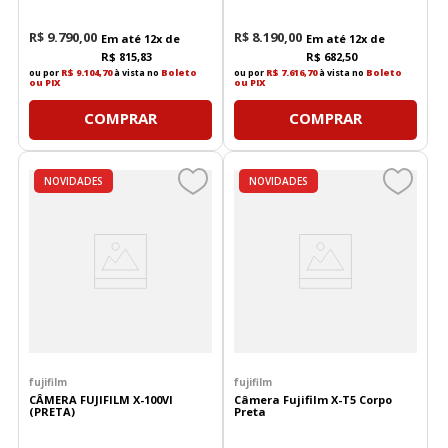
5.6 (PRETA)
R$
9
.
790
,
00
R$
8
.
190
,
00
Em até
12
x de
Em até
12
x de
R$
815
,
83
R$
682
,
50
ou por
R$ 9.104,70
à vista no
Boleto
ou por
R$ 7.616,70
à vista no
Boleto
ou PIX
ou PIX
COMPRAR
COMPRAR
NOVIDADES
NOVIDADES
fujifilm
fujifilm
CÂMERA FUJIFILM X-100VI
Câmera Fujifilm X-T5 Corpo
(PRETA)
Preta