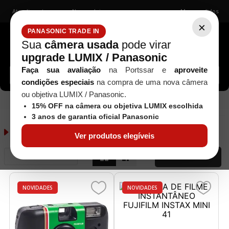
Atendimento
Nossas lojas
Meus pedidos
×
PANASONIC TRADE IN
Sua
câmera usada
pode virar
upgrade LUMIX / Panasonic
Buscar câmeras, lentes, acessórios...
Faça sua avaliação
na Portssar e
aproveite
condições especiais
na compra de uma nova câmera
ou objetiva LUMIX / Panasonic.
Fujifilm
Câmeras
15% OFF na câmera ou objetiva LUMIX escolhida
3 anos de garantia oficial Panasonic
Fujifilm
49
produtos
Ver produtos elegíveis
Relevância
FILTRAR
NOVIDADES
NOVIDADES