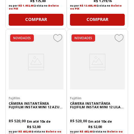
R$
175
,
00
R$
1
.
219
,
16
ou por
R$ 1.953,00
à vista no
Boleto
ou por
R$ 13.605,90
à vista no
Boleto
ou PIX
ou PIX
COMPRAR
COMPRAR
NOVIDADES
NOVIDADES
fujifilm
fujifilm
CÂMERA INSTANTÂNEA
CÂMERA INSTANTÂNEA
FUJIFILM INSTAX MINI 12 AZUL
FUJIFILM INSTAX MINI 12 LILAS
PASTEL
CANDY
R$
520
,
00
R$
520
,
00
Em até
10
x de
Em até
10
x de
R$
52
,
00
R$
52
,
00
ou por
R$ 483,60
à vista no
Boleto ou
ou por
R$ 483,60
à vista no
Boleto ou