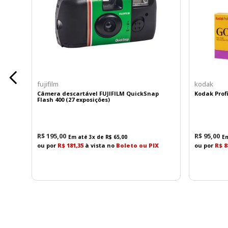
• Exposições: 27 Poses
• Flash: Integrado
Uma opção perfeita para quem deseja registrar
fujifilm
kodak
Câmera descartável FUJIFILM QuickSnap
Kodak Profi
Flash 400 (27 exposições)
R$
195
,
00
R$
95
,
00
Em até
3
x de
R$
65
,
00
E
ou por
R$ 181,35
à vista no
Boleto ou PIX
ou por
R$ 8