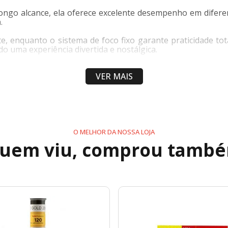
ongo alcance, ela oferece excelente desempenho em diferen
.
e, enquanto o sistema de foco fixo garante praticidade tot
o uma experiência divertida e nostálgica.
VER MAIS
O MELHOR DA NOSSA LOJA
uem viu, comprou tamb