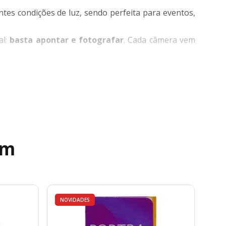
tes condições de luz, sendo perfeita para eventos,
al:
basta apontar e fotografar
. Cada câmera vem
ém
NOVIDADES