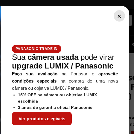
×
ssórios...
Tripé / Monopé
Estúdio / Iluminação
Filtros
B
PANASONIC TRADE IN
Sua
câmera usada
pode virar
p Flash 400 (27 exposições)
upgrade LUMIX / Panasonic
FUJIFILM
Faça sua avaliação
na Portssar e
aproveite
Câmera desc
condições especiais
na compra de uma nova
QuickSnap F
câmera ou objetiva LUMIX / Panasonic.
exposições)
15% OFF na câmera ou objetiva LUMIX
escolhida
Referência
:
12220
3 anos de garantia oficial Panasonic
R$
195
,
00
Em 
Ver produtos elegíveis
ou por
R$ 181,35
à vista n