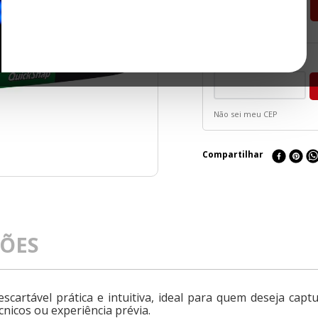
－
＋
Não sei meu CEP
Compartilhar
ÇÕES
cartável prática e intuitiva, ideal para quem deseja capt
cnicos ou experiência prévia.