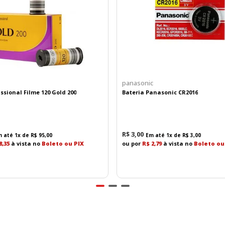
 momentos de forma simples, divertida e com o charme 
panasonic
ssional Filme 120 Gold 200
Bateria Panasonic CR2016
R$
3
,
00
m até
1
x de
R$
95
,
00
Em até
1
x de
R$
3
,
00
8,35
à vista no
Boleto ou PIX
ou por
R$ 2,79
à vista no
Boleto ou