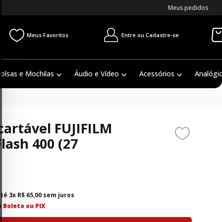
Meus pedidos
Entre ou Cadastre-se
Meus Favoritos
olsas e Mochilas
Áudio e Vídeo
Acessórios
Analógi
artável FUJIFILM
lash 400 (27
até
3
x
R$
65
,
00
sem juros
o
Boleto ou PIX