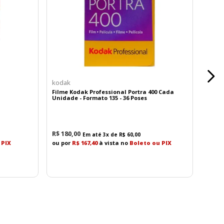
único da fotografia analógica.
kodak
Filme Kodak Professional Portra 400 Cada
Unidade - Formato 135 - 36 Poses
R$
180
,
00
Em até
3
x de
R$
60
,
00
 PIX
ou por
R$ 167,40
à vista no
Boleto ou PIX