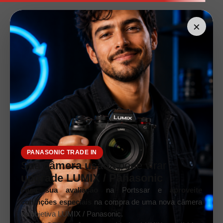
×
PANASONIC TRADE IN
Sua
câmera usada
pode virar
upgrade LUMIX / Panasonic
Faça sua avaliação
na Portssar e
aproveite
condições especiais
na compra de uma nova câmera
ou objetiva LUMIX / Panasonic.