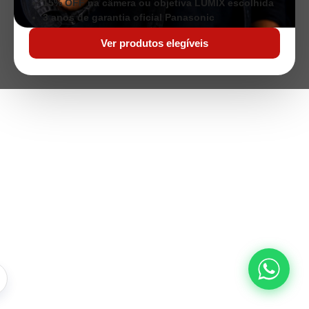
15% OFF na câmera ou objetiva LUMIX escolhida
3 anos de garantia oficial Panasonic
Ver produtos elegíveis