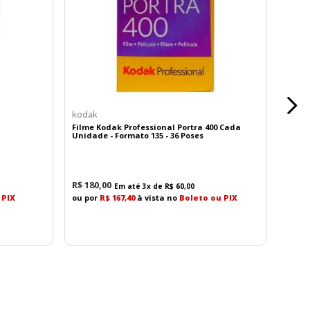
ca.
kodak
Filme Kodak Professional Portra 400 Cada
Unidade - Formato 135 - 36 Poses
bana.
R$
180
,
00
Em até
3
x de
R$
60
,
00
 PIX
ou por
R$ 167,40
à vista no
Boleto ou PIX
ssidade de bateria.