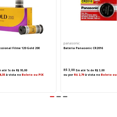
 objetiva Zuiko, reconhecida pela excelente qualidade ópti
panasonic
ssional Filme 120 Gold 200
Bateria Panasonic CR2016
 da época
 natural, ideal para uso cotidiano, viagens e fotografia ur
R$
3
,
00
m até
1
x de
R$
95
,
00
Em até
1
x de
R$
3
,
00
8,35
à vista no
Boleto ou PIX
ou por
R$ 2,79
à vista no
Boleto ou
alizada ao redor da lente para medir a luz ambiente sem nece