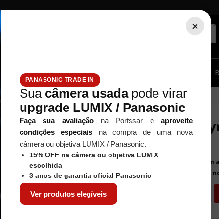
×
ssórios...
Tripé / Monopé
Estúdio / Iluminação
Filtros
B
PANASONIC TRADE IN
Sua
câmera usada
pode virar
lympus Trip 35 - Usada
upgrade LUMIX / Panasonic
Olympus
Faça sua avaliação
na Portssar e
aproveite
Câmera Olym
condições especiais
na compra de uma nova
Referência
:
13092
câmera ou objetiva LUMIX / Panasonic.
R$
820
,
00
15% OFF na câmera ou objetiva LUMIX
Em 
escolhida
ou por
R$ 762,60
à vista n
3 anos de garantia oficial Panasonic
－
＋
Ver produtos elegíveis