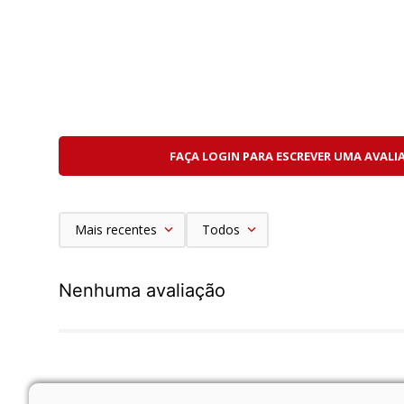
Exposição automática confiável
Ideal para iniciantes e entusiastas
O sistema seleciona automaticamente a combinação
Indicador de Exposição Insuficiente
Um recurso clássico da Trip 35 é a famosa "bandeir
FAÇA LOGIN PARA ESCREVER UMA AVALI
Benefícios
Evita fotos subexpostas
Auxilia usuários iniciantes
Mais recentes
Todos
Operação intuitiva e segura
Foco por Zonas
Nenhuma avaliação
O sistema de foco manual utiliza símbolos simples par
Faixas de Foco
Retrato
Grupo de pessoas