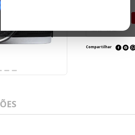
Não sei meu CEP
Compartilhar
ÇÕES