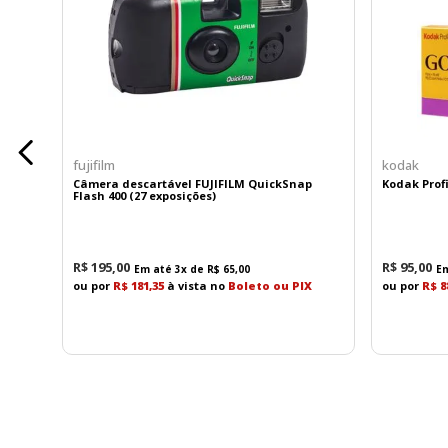
Objetiva Olympus D.Zuiko 40mm f/2.8
Um dos maiores destaques da Trip 35 é sua renomada
Benefícios
Excelente nitidez
fujifilm
kodak
Ótimo contraste
Câmera descartável FUJIFILM QuickSnap
Kodak Profi
Reprodução natural de cores
Flash 400 (27 exposições)
Perspectiva versátil para diversas situações
Qualidade óptica superior para uma compacta
A distância focal de 40mm oferece um enquadramento
R$
195
,
00
R$
95
,
00
Em até
3
x de
R$
65
,
00
E
ou por
R$ 181,35
à vista no
Boleto ou PIX
ou por
R$ 8
Sistema de Exposição Automática
A Olympus Trip 35 utiliza uma célula de selênio loc
Vantagens
Funcionamento totalmente mecânico
Grande praticidade no uso