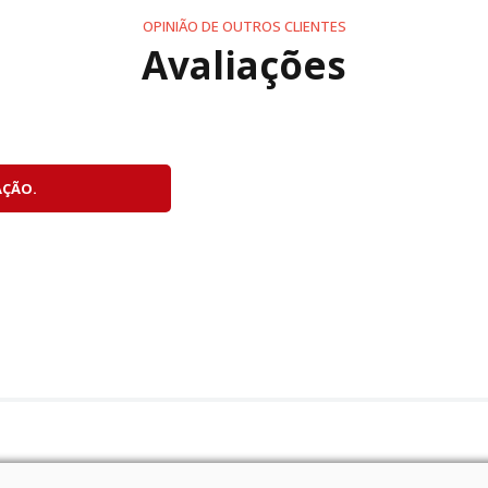
OPINIÃO DE OUTROS CLIENTES
Avaliações
 adequada de velocidade e abertura para cada cena.
a vermelha" que aparece no visor quando não há luz suficie
AÇÃO.
a facilitar o ajuste da distância.