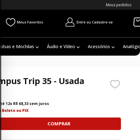
Meus pedidos
Entre ou Cadastre-se
Meus Favoritos
olsas e Mochilas
Áudio e Vídeo
Acessórios
Analógi
pus Trip 35 - Usada
até
12
x
R$
68
,
33
sem juros
o
Boleto ou PIX
COMPRAR