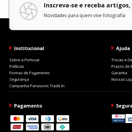
Paisagem próxima
Inscreva-se e receba artigos,
Paisagem distante
Novidades para quem vive fotografia
Esse sistema torna a operação rápida e prática par
Construção Robusta
Produzida em uma época em que a durabilidade era p
Institucional
Ajuda
Características
Sobre a Portssar
Trocas e D
Corpo metálico resistente
Políticas
Prazos de 
Design compacto
Formas de Pagamento
Garantia
Acabamento clássico em metal e couro sintéti
Segurança
Nossas Loj
Alta durabilidade mecânica
Campanha Panasonic Trade In
Ideal para Fotografia Analógica
Pagamento
Segur
Mesmo décadas após seu lançamento, a Olympus Tri
Aplicações
Fotografia de rua