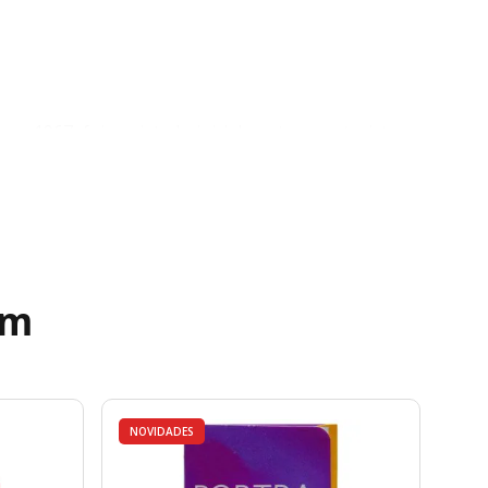
m 1967, foi projetada inicialmente para turistas e
r. Seu enorme sucesso fez com que permanecesse em
entado por célula de selênio, a Trip 35 dispensa
.
ém
NOVIDADES