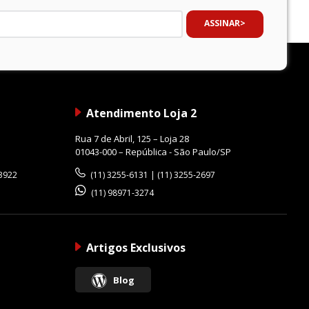
ASSINAR
trução.
Atendimento Loja 2
Rua 7 de Abril, 125 – Loja 28
01043-000 – República - São Paulo/SP
-3922
(11) 3255-6131 | (11) 3255-2697
(11) 98971-3274
Artigos Exclusivos
s da fotografia em filme.
Blog