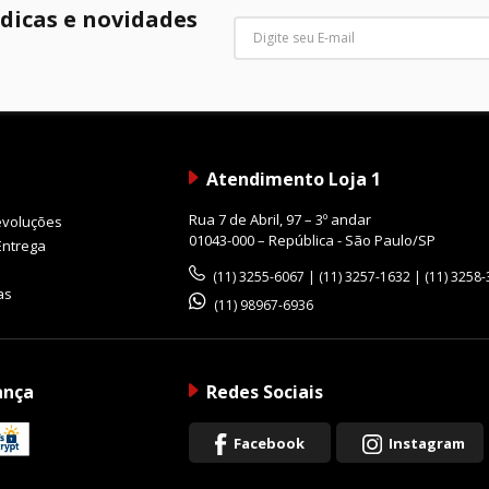
 dicas e novidades
a fotografia espontânea.
rioridade, a Trip 35 apresenta excelente qualidade de cons
Atendimento Loja 1
Rua 7 de Abril, 97 – 3º andar
evoluções
01043-000 – República - São Paulo/SP
Entrega
(11) 3255-6067 | (11) 3257-1632 | (11) 3258
co
as
(11) 98967-6936
ança
Redes Sociais
p 35 continua sendo uma das câmeras favoritas dos amante
Facebook
Instagram