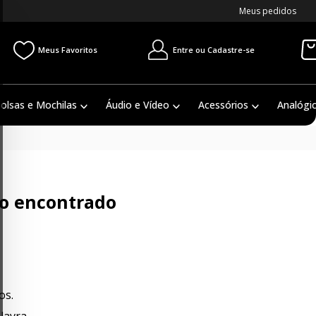
Meus pedidos
Entre ou Cadastre-se
Meus Favoritos
olsas e Mochilas
Áudio e Vídeo
Acessórios
Analógi
o encontrado
os.