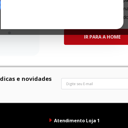
Tente utilizar uma única pa
Utilize termos genéricos n
Tente utilizar sinônimos d
IR PARA A HOME
 dicas e novidades
Atendimento Loja 1