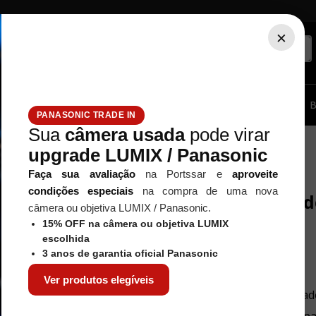
×
ssórios...
Tripé / Monopé
Estúdio / Iluminação
Filtros
B
PANASONIC TRADE IN
Sua
câmera usada
pode virar
upgrade LUMIX / Panasonic
Faça sua avaliação
na Portssar e
aproveite
condições especiais
na compra de uma nova
Nenhum resultad
câmera ou objetiva LUMIX / Panasonic.
15% OFF na câmera ou objetiva LUMIX
escolhida
3 anos de garantia oficial Panasonic
O que eu devo fazer?
Ver produtos elegíveis
Verifique os termos digitad