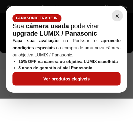
Atendimento
Nossas lojas
Meus pedidos
×
PANASONIC TRADE IN
Sua
câmera usada
pode virar
upgrade LUMIX / Panasonic
Buscar câmeras, lentes, acessórios...
Faça sua avaliação
na Portssar e
aproveite
condições especiais
na compra de uma nova câmera
ou objetiva LUMIX / Panasonic.
Fujifilm
Câmera Fujifilm X-H2 Com Objetiva
Câmeras
15% OFF na câmera ou objetiva LUMIX escolhida
Fujifilm XF 16-80MM F/4R OIS WR
3 anos de garantia oficial Panasonic
Ver produtos elegíveis