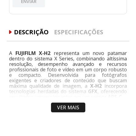
ENVIAR
DESCRIÇÃO
ESPECIFICAÇÕES
A
FUJIFILM X-H2
representa um novo patamar
dentro do sistema X Series, combinando altíssima
resolução, desempenho avançado e recursos
profissionais de foto e vídeo em um corpo robusto
e compacto. Desenvolvida para fotógrafos
exigentes e criadores de conteúdo que buscam
máxima qualidade de imagem, a
X-H2
incorpora
tecnologias herdadas do sistema
GFX
, oferecendo
resultados impressionantes em um sensor
APS-C
.
VER MAIS
Equipada com o avançado
sensor X-Trans CMOS 5
HR BSI de 40,2 megapixels
e o poderoso
processador X-Processor 5 de 64 bits
, a X-H2
entrega níveis extraordinários de detalhe, ampla
faixa dinâmica, excelente desempenho em baixa luz
e a renomada reprodução de cores da Fujifilm.