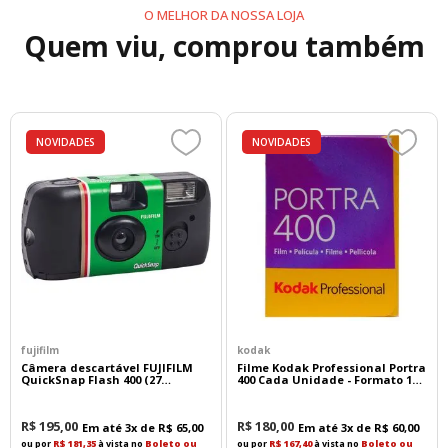
O MELHOR DA NOSSA LOJA
Sensor X-Trans CMOS 5 HR de 40,2MP
Quem viu, comprou também
Projetado para aplicações que exigem máxima
resolução, como fotografia de paisagem,
arquitetura, publicidade, retratos e fotografia
comercial, o
sensor APS-C retroiluminado (BSI)
NOVIDADES
NOVIDADES
proporciona:
• Resolução de 40,2 megapixels
• Excelente desempenho em baixa luminosidade
• Redução de ruídos e maior alcance tonal
• Faixa dinâmica de até 13 stops
• Menor efeito rolling shutter
• Zoom digital de até 2x com excelente preservação
de detalhes
A exclusiva matriz de cores X-Trans reduz a
fujifilm
kodak
ocorrência de moiré e proporciona uma
Câmera descartável FUJIFILM
Filme Kodak Professional Portra
reprodução de cores mais natural e refinada.
QuickSnap Flash 400 (27
400 Cada Unidade - Formato 135
exposições)
- 36 Poses
X-Processor 5: Velocidade e Eficiência
R$
195
,
00
R$
180
,
00
Em até
3
x de
R$
65
,
00
Em até
3
x de
R$
60
,
00
ou por
R$ 181,35
à vista no
Boleto ou
ou por
R$ 167,40
à vista no
Boleto ou