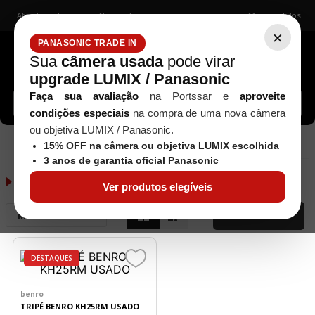
Atendimento
Nossas lojas
Meus pedidos
×
PANASONIC TRADE IN
Sua
câmera usada
pode virar
upgrade LUMIX / Panasonic
Buscar câmeras, lentes, acessórios...
Faça sua avaliação
na Portssar e
aproveite
condições especiais
na compra de uma nova câmera
ou objetiva LUMIX / Panasonic.
BENRO
15% OFF na câmera ou objetiva LUMIX escolhida
3 anos de garantia oficial Panasonic
BENRO
1
produto
Ver produtos elegíveis
Mais Recentes
FILTRAR
DESTAQUES
benro
TRIPÉ BENRO KH25RM USADO