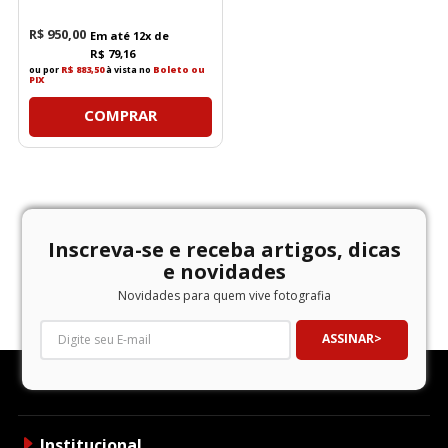
R$
950
,
00
Em até
12
x de
R$
79
,
16
ou por
R$ 883,50
à vista no
Boleto ou
PIX
COMPRAR
Inscreva-se e receba artigos, dicas
e novidades
Novidades para quem vive fotografia
ASSINAR
Institucional