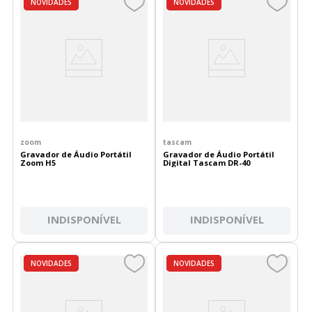
DESTAQUES
NOVIDADES
DESTAQUES
NOVIDADES
zoom
tascam
Gravador de Áudio Portátil
Gravador de Áudio Portátil
Zoom H5
Digital Tascam DR-40
INDISPONÍVEL
INDISPONÍVEL
DESTAQUES
NOVIDADES
DESTAQUES
NOVIDADES