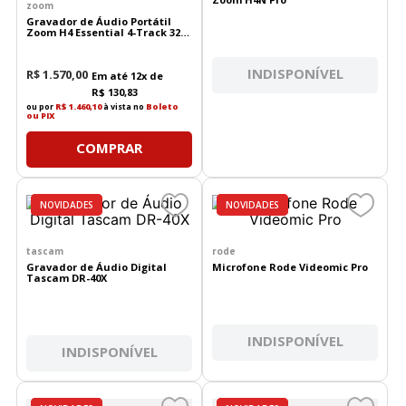
zoom
Gravador de Áudio Portátil
Zoom H4 Essential 4-Track 32-
Bit Float
INDISPONÍVEL
R$
1
.
570
,
00
Em até
12
x de
R$
130
,
83
ou por
R$ 1.460,10
à vista no
Boleto
ou PIX
COMPRAR
DESTAQUES
NOVIDADES
DESTAQUES
NOVIDADES
tascam
rode
Gravador de Áudio Digital
Microfone Rode Videomic Pro
Tascam DR-40X
INDISPONÍVEL
INDISPONÍVEL