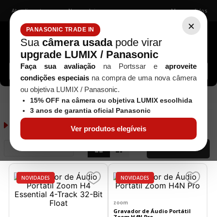
Atendimento
Nossas lojas
Meus pedidos
×
PANASONIC TRADE IN
Sua
câmera usada
pode virar
upgrade LUMIX / Panasonic
Buscar câmeras, lentes, acessórios...
Faça sua avaliação
na Portssar e
aproveite
condições especiais
na compra de uma nova câmera
ou objetiva LUMIX / Panasonic.
Gravadores
Áudio / Vídeo
15% OFF na câmera ou objetiva LUMIX escolhida
3 anos de garantia oficial Panasonic
Gravadores
9
produtos
Ver produtos elegíveis
Relevância
FILTRAR
DESTAQUES
NOVIDADES
DESTAQUES
NOVIDADES
zoom
Gravador de Áudio Portátil
Zoom H4N Pro