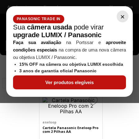
Atendimento
Nossas lojas
Meus pedidos
×
PANASONIC TRADE IN
Sua
câmera usada
pode virar
upgrade LUMIX / Panasonic
Buscar câmeras, lentes, acessórios...
Faça sua avaliação
na Portssar e
aproveite
condições especiais
na compra de uma nova câmera
ou objetiva LUMIX / Panasonic.
15% OFF na câmera ou objetiva LUMIX escolhida
1
produto
3 anos de garantia oficial Panasonic
Ver produtos elegíveis
Relevância
eneloop
Cartela Panasonic Eneloop Pro
com 2 Pilhas AA