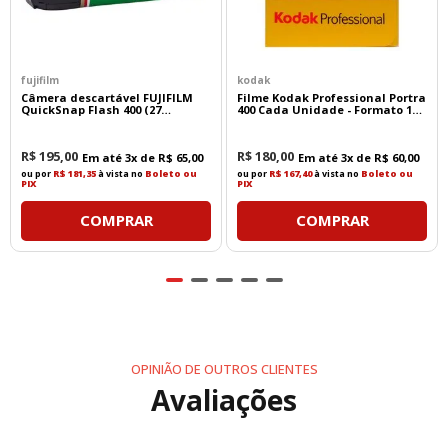
processo de revelação C-41.
Benefícios:
fujifilm
kodak
Revelação em processo C-41
Câmera descartável FUJIFILM
Filme Kodak Professional Portra
Disponibilidade em laboratórios
QuickSnap Flash 400 (27
400 Cada Unidade - Formato 135
convencionais
exposições)
- 36 Poses
Grão extremamente fino
Excelente qualidade de digitalização
R$
195
,
00
R$
180
,
00
Em até
3
x de
R$
65
,
00
Em até
3
x de
R$
60
,
00
Negativos com ampla latitude de exposição
ou por
R$ 181,35
à vista no
Boleto ou
ou por
R$ 167,40
à vista no
Boleto ou
PIX
PIX
Facilidade de ampliação
COMPRAR
COMPRAR
Essa característica permite que o filme seja
processado em praticamente qualquer laboratório
que revele filmes coloridos negativos.
Qualidade de Imagem
OPINIÃO DE OUTROS CLIENTES
O XP2 Super produz imagens com excepcional
suavidade tonal, excelente definição e granulação
Avaliações
extremamente discreta.