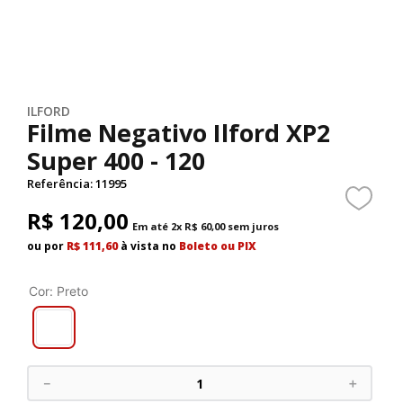
ILFORD
Filme Negativo Ilford XP2
Super 400 - 120
Referência
:
11995
R$
120
,
00
Em até
2
x
R$
60
,
00
sem juros
ou por
R$ 111,60
à vista no
Boleto ou PIX
Cor
:
Preto
－
＋