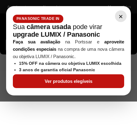
Atendimento
Nossas lojas
Meus pedidos
×
PANASONIC TRADE IN
Sua
câmera usada
pode virar
upgrade LUMIX / Panasonic
Buscar câmeras, lentes, acessórios...
Faça sua avaliação
na Portssar e
aproveite
condições especiais
na compra de uma nova câmera
ou objetiva LUMIX / Panasonic.
Filmes Formato120 Preto e Branco
Filme
Analógicos
15% OFF na câmera ou objetiva LUMIX escolhida
Negativo Ilford XP2 Super 400 - 120
3 anos de garantia oficial Panasonic
Ver produtos elegíveis