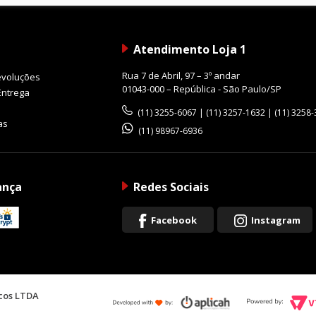
Atendimento Loja 1
Rua 7 de Abril, 97 – 3º andar
evoluções
01043-000 – República - São Paulo/SP
Entrega
(11) 3255-6067 | (11) 3257-1632 | (11) 3258
as
(11) 98967-6936
ança
Redes Sociais
Facebook
Instagram
icos LTDA