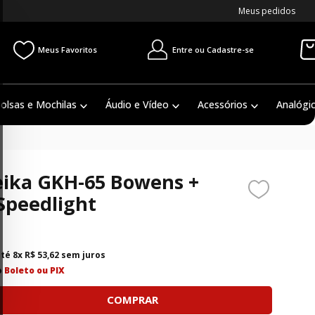
Meus pedidos
Entre ou Cadastre-se
Meus Favoritos
olsas e Mochilas
Áudio e Vídeo
Acessórios
Analógi
eika GKH-65 Bowens +
Speedlight
até
8
x
R$
53
,
62
sem juros
o
Boleto ou PIX
COMPRAR