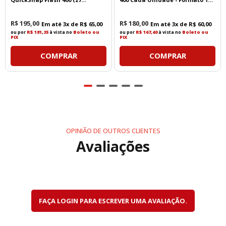
exposições)
- 36 Poses
R$
195
,
00
R$
180
,
00
Em até
3
x de
R$
65
,
00
Em até
3
x de
R$
60
,
00
ou por
R$ 181,35
à vista no
Boleto ou
ou por
R$ 167,40
à vista no
Boleto ou
PIX
PIX
COMPRAR
COMPRAR
OPINIÃO DE OUTROS CLIENTES
Avaliações
FAÇA LOGIN PARA ESCREVER UMA AVALIAÇÃO.