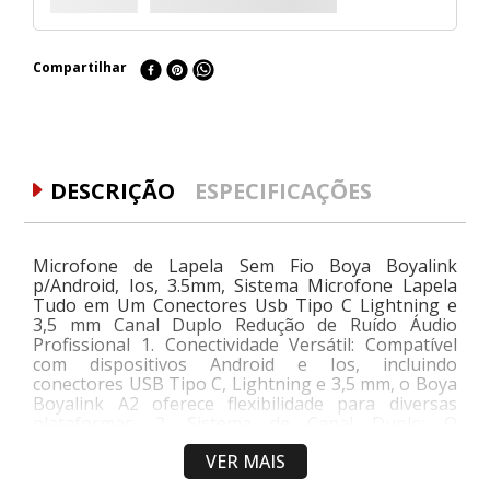
Compartilhar
DESCRIÇÃO
ESPECIFICAÇÕES
Microfone de Lapela Sem Fio Boya Boyalink
p/Android, Ios, 3.5mm, Sistema Microfone Lapela
Tudo em Um Conectores Usb Tipo C Lightning e
3,5 mm Canal Duplo Redução de Ruído Áudio
Profissional 1. Conectividade Versátil: Compatível
com dispositivos Android e Ios, incluindo
conectores USB Tipo C, Lightning e 3,5 mm, o Boya
Boyalink A2 oferece flexibilidade para diversas
plataformas. 2. Sistema de Canal Duplo: O
microfone apresenta um sistema de canal duplo,
VER MAIS
permitindo o uso de dois microfones
simultaneamente, ideal para entrevistas ou