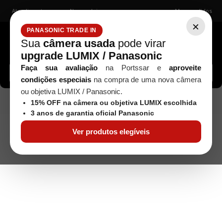
Atendimento
Nossas lojas
Meus pedidos
×
PANASONIC TRADE IN
Sua
câmera usada
pode virar
upgrade LUMIX / Panasonic
Buscar câmeras, lentes, acessórios...
Faça sua avaliação
na Portssar e
aproveite
condições especiais
na compra de uma nova câmera
ou objetiva LUMIX / Panasonic.
Microfones
Microfone Sem Fio Boya
Áudio / Vídeo
15% OFF na câmera ou objetiva LUMIX escolhida
Boyalink Wireless Dual
3 anos de garantia oficial Panasonic
Ver produtos elegíveis