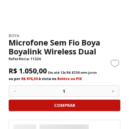
BOYA
Microfone Sem Fio Boya
Boyalink Wireless Dual
Referência
:
11324
R$
1
.
050
,
00
Em até
12
x
R$
87
,
50
sem juros
ou por
R$ 976,50
à vista no
Boleto ou PIX
－
＋
COMPRAR