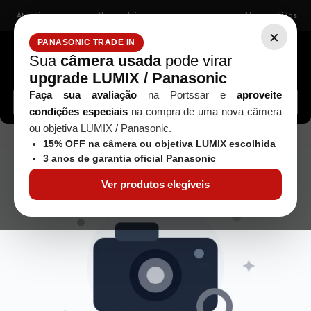
Atendimento
Nossas lojas
Meus pedidos
×
PANASONIC TRADE IN
Sua
câmera usada
pode virar
upgrade LUMIX / Panasonic
Buscar câmeras, lentes, acessórios...
Faça sua avaliação
na Portssar e
aproveite
condições especiais
na compra de uma nova câmera
ou objetiva LUMIX / Panasonic.
objetiva-canon-ef-50-mm--f-2-5-compact-macro---usada
15% OFF na câmera ou objetiva LUMIX escolhida
3 anos de garantia oficial Panasonic
Ver produtos elegíveis