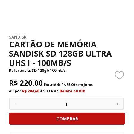
SANDISK
CARTÃO DE MEMÓRIA
SANDISK SD 128GB ULTRA
UHS I - 100MB/S
Referência
:
SD 128gb 100mb/s
R$
220
,
00
Em até
4
x
R$
55
,
00
sem juros
ou por
R$ 204,60
à vista no
Boleto ou PIX
－
＋
COMPRAR