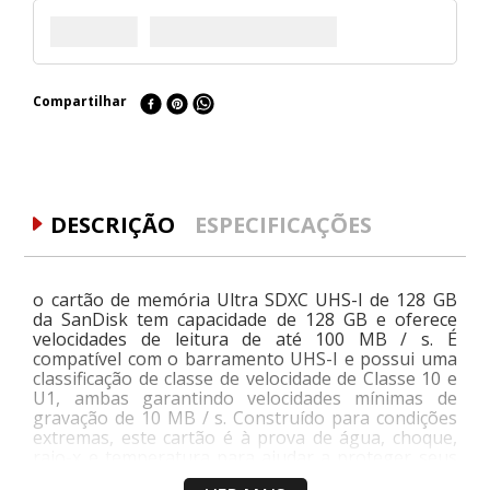
Compartilhar
DESCRIÇÃO
ESPECIFICAÇÕES
o cartão de memória Ultra SDXC UHS-I de 128 GB
da SanDisk tem capacidade de 128 GB e oferece
velocidades de leitura de até 100 MB / s. É
compatível com o barramento UHS-I e possui uma
classificação de classe de velocidade de Classe 10 e
U1, ambas garantindo velocidades mínimas de
gravação de 10 MB / s. Construído para condições
extremas, este cartão é à prova de água, choque,
raio-x e temperatura para ajudar a proteger seus
dados, enquanto um botão de proteção contra