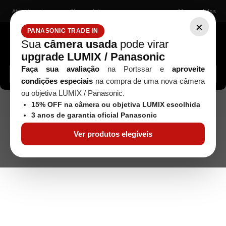
Atendimento
Nossas lojas
Meus pedidos
×
PANASONIC TRADE IN
Sua
câmera usada
pode virar
upgrade LUMIX / Panasonic
Buscar câmeras, lentes, acessórios...
Faça sua avaliação
na Portssar e
aproveite
condições especiais
na compra de uma nova câmera
ou objetiva LUMIX / Panasonic.
Mídia de Armazenamento
CARTÃO DE
Acessórios
15% OFF na câmera ou objetiva LUMIX escolhida
MEMÓRIA SANDISK SD 128GB ULTRA UHS I - 100MB/S
3 anos de garantia oficial Panasonic
Ver produtos elegíveis