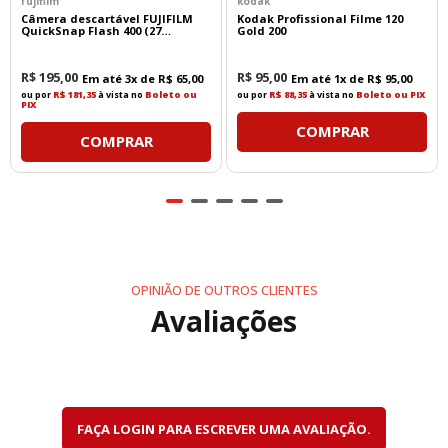
fujifilm
kodak
Câmera descartável FUJIFILM
Kodak Profissional Filme 120
QuickSnap Flash 400 (27
Gold 200
exposições)
R$
195
,
00
R$
95
,
00
Em até
3
x de
R$
65
,
00
Em até
1
x de
R$
95
,
00
ou por
R$ 181,35
à vista no
Boleto ou
ou por
R$ 88,35
à vista no
Boleto ou PIX
PIX
COMPRAR
COMPRAR
OPINIÃO DE OUTROS CLIENTES
Avaliações
FAÇA LOGIN PARA ESCREVER UMA AVALIAÇÃO.