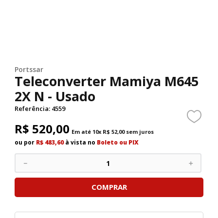
Portssar
Teleconverter Mamiya M645
2X N - Usado
Referência
:
4559
R$
520
,
00
Em até
10
x
R$
52
,
00
sem juros
ou por
R$ 483,60
à vista no
Boleto ou PIX
－
＋
COMPRAR