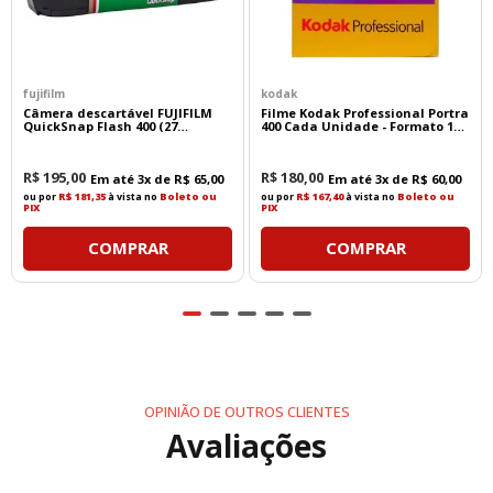
fujifilm
kodak
Câmera descartável FUJIFILM
Filme Kodak Professional Portra
QuickSnap Flash 400 (27
400 Cada Unidade - Formato 135
exposições)
- 36 Poses
R$
195
,
00
R$
180
,
00
Em até
3
x de
R$
65
,
00
Em até
3
x de
R$
60
,
00
ou por
R$ 181,35
à vista no
Boleto ou
ou por
R$ 167,40
à vista no
Boleto ou
PIX
PIX
COMPRAR
COMPRAR
OPINIÃO DE OUTROS CLIENTES
Avaliações