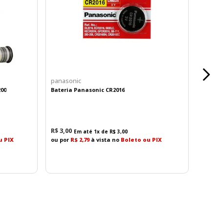
 para uma variedade de dispositivos. Ao escolher a
nça.
panasonic
200
Bateria Panasonic CR2016
R$
3
,
00
Em até
1
x de
R$
3
,
00
u PIX
ou por
R$ 2,79
à vista no
Boleto ou PIX