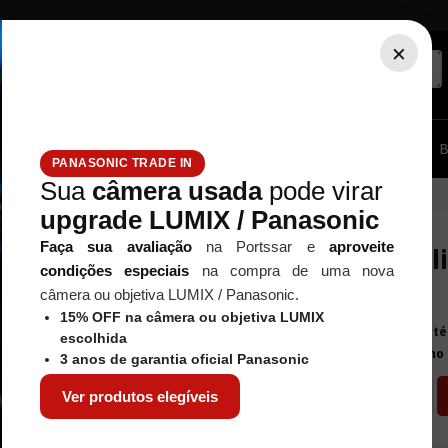
×
ssórios...
Tripé / Monopé
Estúdio / Iluminação
Filtros
B
PANASONIC TRADE IN
Sua
câmera usada
pode virar
lips CR2
upgrade LUMIX / Panasonic
PHILIPS
Faça sua avaliação
na Portssar e
aproveite
Bateria Phil
condições especiais
na compra de uma nova
Referência
:
65689
câmera ou objetiva LUMIX / Panasonic.
R$
40
,
00
15% OFF na câmera ou objetiva LUMIX
Em at
escolhida
ou por
R$ 37,20
à vista no
3 anos de garantia oficial Panasonic
－
＋
Ver produtos elegíveis