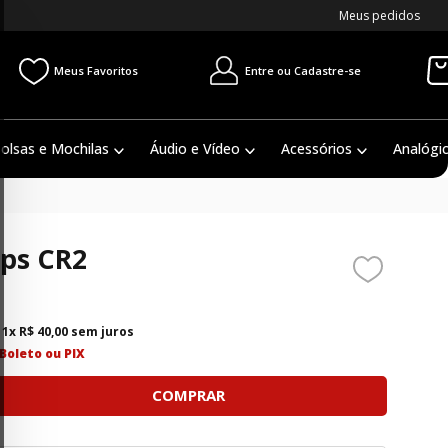
Meus pedidos
Entre ou Cadastre-se
Meus Favoritos
olsas e Mochilas
Áudio e Vídeo
Acessórios
Analógi
ips CR2
é
1
x
R$
40
,
00
sem juros
Boleto ou PIX
COMPRAR