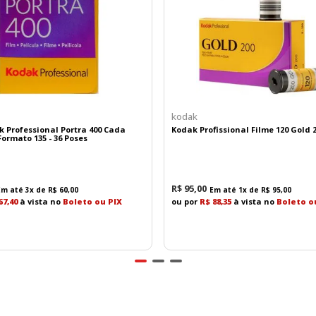
uem precisa de uma fonte de energia compacta e duradoura
ue atende a diversas necessidades tecnológicas e de segura
kodak
k Professional Portra 400 Cada
Kodak Profissional Filme 120 Gold 
ormato 135 - 36 Poses
R$
95
,
00
Em até
3
x de
R$
60
,
00
Em até
1
x de
R$
95
,
00
67,40
à vista no
Boleto ou PIX
ou por
R$ 88,35
à vista no
Boleto o