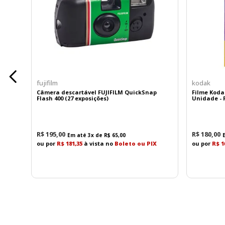
A bateria Philips CR2 é uma escolha sólida para q
CR2, você está optando por uma solução confiável q
fujifilm
kodak
Câmera descartável FUJIFILM QuickSnap
Filme Koda
Flash 400 (27 exposições)
Unidade - F
R$
195
,
00
R$
180
,
00
Em até
3
x de
R$
65
,
00
ou por
R$ 181,35
à vista no
Boleto ou PIX
ou por
R$ 1