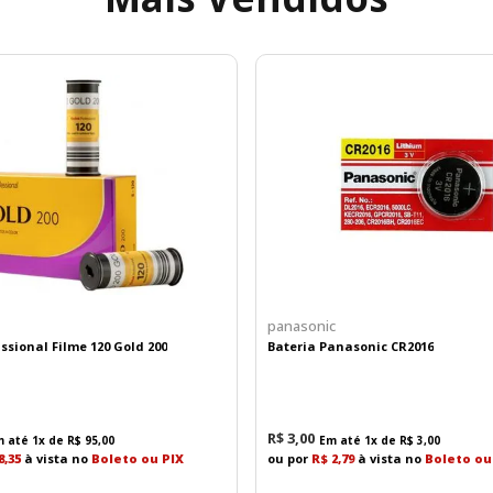
panasonic
ssional Filme 120 Gold 200
Bateria Panasonic CR2016
R$
3
,
00
m até
1
x de
R$
95
,
00
Em até
1
x de
R$
3
,
00
8,35
à vista no
Boleto ou PIX
ou por
R$ 2,79
à vista no
Boleto ou