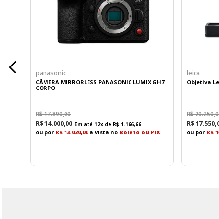
panasonic
leica
CÂMERA MIRRORLESS PANASONIC LUMIX GH7
Objetiva L
CORPO
R$
17
.
890
,
00
R$
20
.
250
,
0
R$
14
.
000
,
00
R$
17
.
550
,
Em até
12
x de
R$
1
.
166
,
66
ou por
R$ 13.020,00
à vista no
Boleto ou PIX
ou por
R$ 1