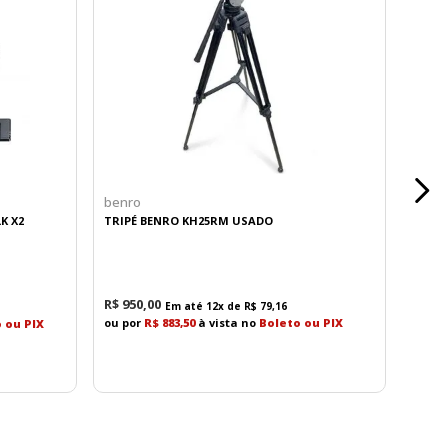
benro
K X2
TRIPÉ BENRO KH25RM USADO
R$
950
,
00
Em até
12
x de
R$
79
,
16
ou por
R$ 883,50
à vista no
Boleto ou PIX
 ou PIX