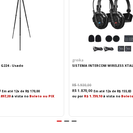
greika
o G224 - Usado
SISTEMA INTERCOM WIRELESS XTAL
R$
1
.
930
,
00
0
R$
1
.
870
,
00
Em até
12
x de
R$
170
,
00
Em até
12
x de
R$
155
,
83
.897,20
à vista no
Boleto ou PIX
ou por
R$ 1.739,10
à vista no
Boleto