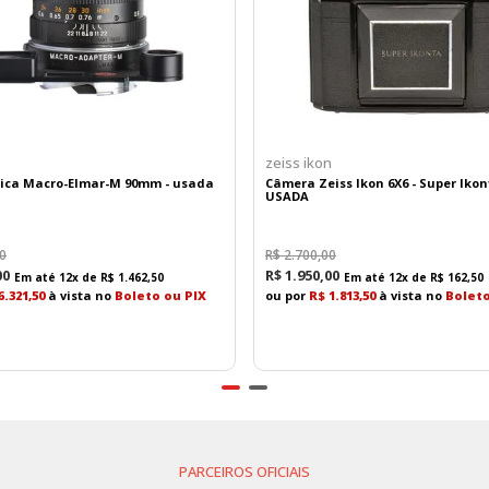
zeiss ikon
eica Macro-Elmar-M 90mm - usada
Câmera Zeiss Ikon 6X6 - Super Ikont
USADA
0
R$
2
.
700
,
00
00
R$
1
.
950
,
00
Em até
12
x de
R$
1
.
462
,
50
Em até
12
x de
R$
162
,
50
6.321,50
à vista no
Boleto ou PIX
ou por
R$ 1.813,50
à vista no
Boleto
PARCEIROS OFICIAIS