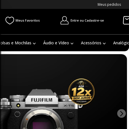
Meus pedidos
Entre ou Cadastre-se
Meus Favoritos
olsas e Mochilas
Áudio e Vídeo
Acessórios
Analógi