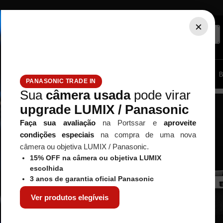
×
ssórios...
Tripé / Monopé
Estúdio / Iluminação
Filtros
B
PANASONIC TRADE IN
Sua
câmera usada
pode virar
upgrade LUMIX / Panasonic
Faça sua avaliação
na Portssar e
aproveite
condições especiais
na compra de uma nova
câmera ou objetiva LUMIX / Panasonic.
15% OFF na câmera ou objetiva LUMIX
escolhida
3 anos de garantia oficial Panasonic
Ver produtos elegíveis