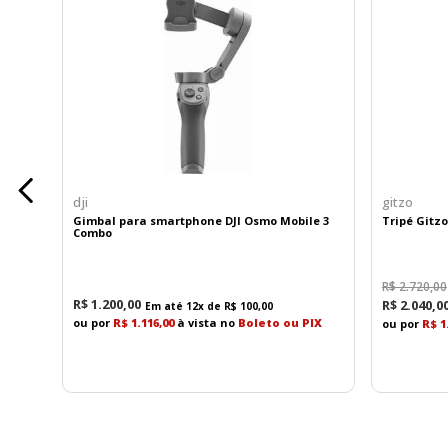
dji
gitzo
Gimbal para smartphone DJI Osmo Mobile 3
Tripé Gitz
Combo
R$
2
.
720
,
00
R$
1
.
200
,
00
R$
2
.
040
,
0
Em até
12
x de
R$
100
,
00
ou por
R$ 1.116,00
à vista no
Boleto ou PIX
ou por
R$ 1