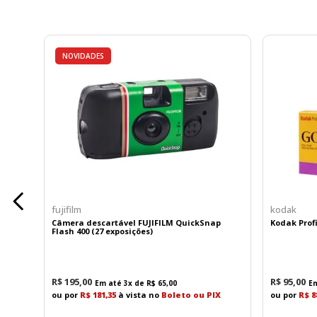
NOVIDADES
fujifilm
kodak
Câmera descartável FUJIFILM QuickSnap
Kodak Profi
Flash 400 (27 exposições)
R$
195
,
00
R$
95
,
00
Em até
3
x de
R$
65
,
00
E
ou por
R$ 181,35
à vista no
Boleto ou PIX
ou por
R$ 8