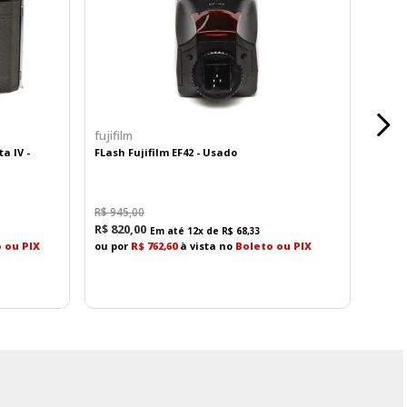
fujifilm
a IV -
FLash Fujifilm EF42 - Usado
R$
945
,
00
R$
820
,
00
Em até
12
x de
R$
68
,
33
 ou PIX
ou por
R$ 762,60
à vista no
Boleto ou PIX