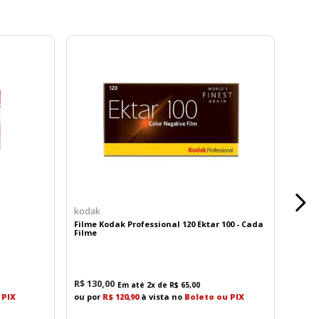
kodak
Filme Kodak Professional 120 Ektar 100 - Cada
Filme
R$
130
,
00
Em até
2
x de
R$
65
,
00
 PIX
ou por
R$ 120,90
à vista no
Boleto ou PIX