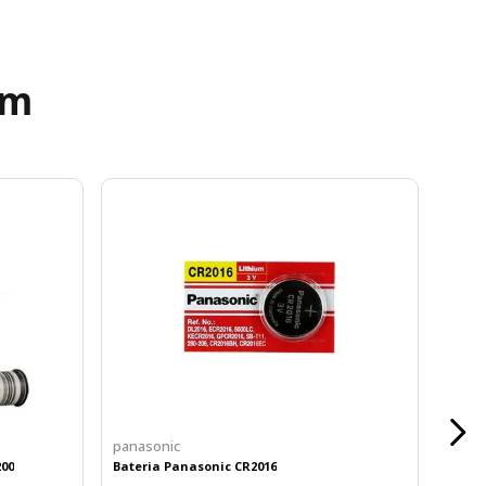
ém
panasonic
200
Bateria Panasonic CR2016