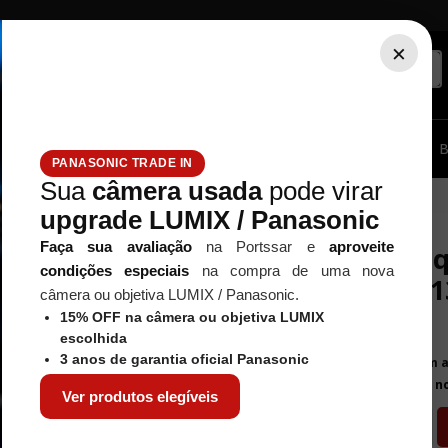
×
ssórios...
Tripé / Monopé
Estúdio / Iluminação
Filtros
B
PANASONIC TRADE IN
Sua
câmera usada
pode virar
ra RF 35-135mm - Usado
upgrade LUMIX / Panasonic
CANON
Faça sua avaliação
na Portssar e
aproveite
Visor de e
condições especiais
na compra de uma nova
para RF 35-
câmera ou objetiva LUMIX / Panasonic.
Referência
:
9778
15% OFF na câmera ou objetiva LUMIX
escolhida
R$
810
,
00
3 anos de garantia oficial Panasonic
Em 
ou por
R$ 753,30
à vista n
Ver produtos elegíveis
－
＋