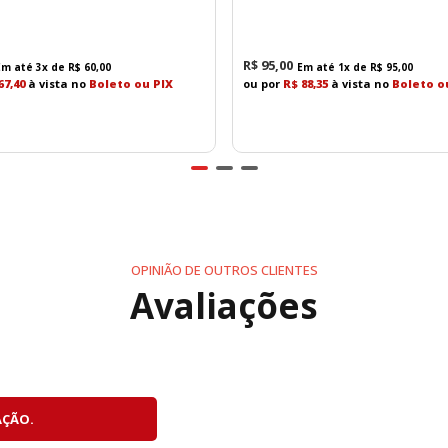
R$
95
,
00
Em até
3
x de
R$
60
,
00
Em até
1
x de
R$
95
,
00
67,40
à vista no
Boleto ou PIX
ou por
R$ 88,35
à vista no
Boleto o
OPINIÃO DE OUTROS CLIENTES
Avaliações
AÇÃO.