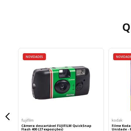
Q
NOVIDADES
NOVIDAD
fujifilm
kodak
Câmera descartável FUJIFILM QuickSnap
Filme Koda
Flash 400 (27 exposições)
Unidade - F