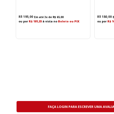
R$
195
,
00
R$
180
,
00
Em até
3
x de
R$
65
,
00
ou por
R$ 181,35
à vista no
Boleto ou PIX
ou por
R$ 1
FAÇA LOGIN PARA ESCREVER UMA AVALI