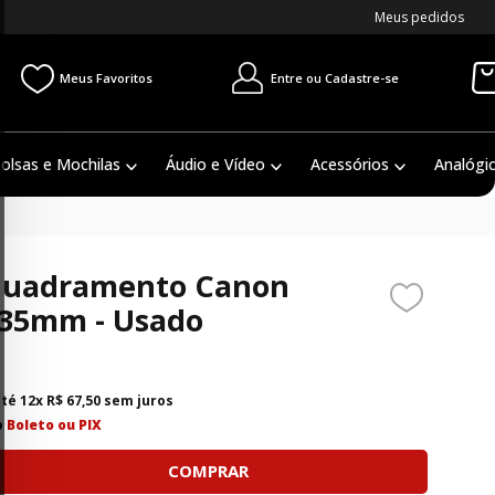
Meus pedidos
Entre ou Cadastre-se
Meus Favoritos
olsas e Mochilas
Áudio e Vídeo
Acessórios
Analógi
nquadramento Canon
135mm - Usado
até
12
x
R$
67
,
50
sem juros
o
Boleto ou PIX
COMPRAR