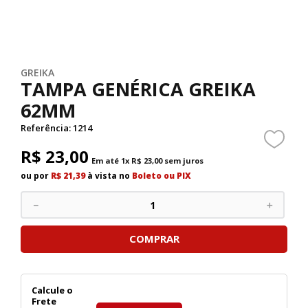
GREIKA
TAMPA GENÉRICA GREIKA
62MM
Referência
:
1214
R$
23
,
00
Em até
1
x
R$
23
,
00
sem juros
ou por
R$ 21,39
à vista no
Boleto ou PIX
－
＋
COMPRAR