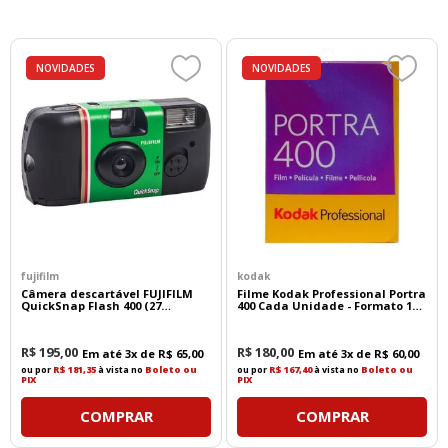
NOVIDADES
NOVIDADES
fujifilm
kodak
Câmera descartável FUJIFILM
Filme Kodak Professional Portra
QuickSnap Flash 400 (27
400 Cada Unidade - Formato 135
exposições)
- 36 Poses
R$
195
,
00
R$
180
,
00
Em até
3
x de
R$
65
,
00
Em até
3
x de
R$
60
,
00
ou por
R$ 181,35
à vista no
Boleto ou
ou por
R$ 167,40
à vista no
Boleto ou
PIX
PIX
COMPRAR
COMPRAR