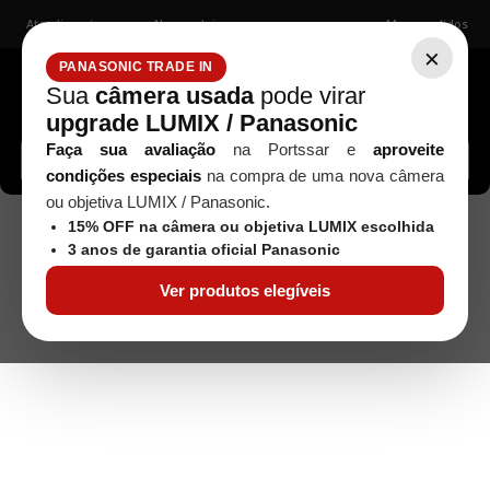
Atendimento
Nossas lojas
Meus pedidos
×
PANASONIC TRADE IN
Sua
câmera usada
pode virar
upgrade LUMIX / Panasonic
Buscar câmeras, lentes, acessórios...
Faça sua avaliação
na Portssar e
aproveite
condições especiais
na compra de uma nova câmera
ou objetiva LUMIX / Panasonic.
TAMPA GENÉRICA GREIKA 62MM
Acessórios
15% OFF na câmera ou objetiva LUMIX escolhida
3 anos de garantia oficial Panasonic
Ver produtos elegíveis