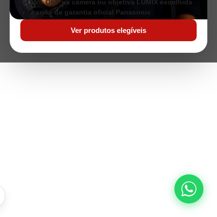
15% OFF na câmera ou objetiva LUMIX escolhida
3 anos de garantia oficial Panasonic
Ver produtos elegíveis