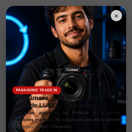
×
PANASONIC TRADE IN
Sua
câmera usada
pode virar
upgrade LUMIX / Panasonic
Faça sua avaliação
na Portssar e
aproveite
condições especiais
na compra de uma nova câmera
ou objetiva LUMIX / Panasonic.