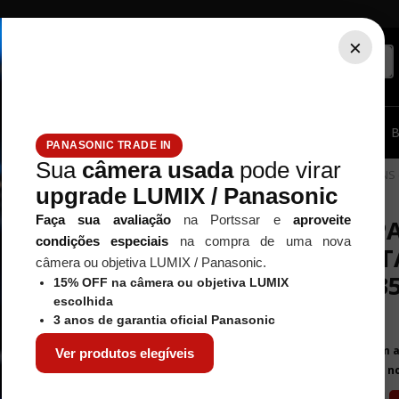
×
ssórios...
Tripé / Monopé
Estúdio / Iluminação
Filtros
B
PANASONIC TRADE IN
Sua
câmera usada
pode virar
cadores
SOFTBOX PARA FLASH DE ESTÚDIO COM MONTAGEM BOWENS (
upgrade LUMIX / Panasonic
GREIKA
Faça sua avaliação
na Portssar e
aproveite
SOFTBOX PA
condições especiais
na compra de uma nova
COM MONTA
câmera ou objetiva LUMIX / Panasonic.
WB35160) 3
15% OFF na câmera ou objetiva LUMIX
escolhida
Referência
:
wb35160
3 anos de garantia oficial Panasonic
R$
325
,
00
Em 
Ver produtos elegíveis
ou por
R$ 302,25
à vista n