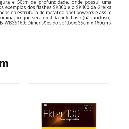
rgura e 50cm de profundidade, onde possui uma
os exemplos dos flashes SK300 e o SK400 da Greika
tadas na estrutura de metal do anel bowen’s e assim
minação que será emitida pelo flash (não incluso).
 SB-WB35160; Dimensões do softbox: 35cm x 160cm x
ém