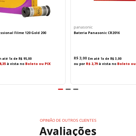
panasonic
ssional Filme 120 Gold 200
Bateria Panasonic CR2016
R$
3
,
00
m até
1
x de
R$
95
,
00
Em até
1
x de
R$
3
,
00
8,35
à vista no
Boleto ou PIX
ou por
R$ 2,79
à vista no
Boleto ou
OPINIÃO DE OUTROS CLIENTES
Avaliações