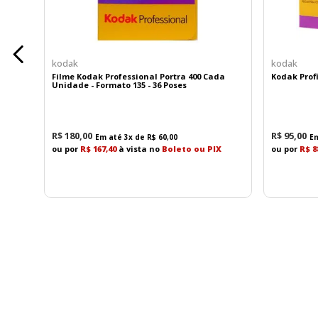
kodak
kodak
Filme Kodak Professional Portra 400 Cada
Kodak Profi
Unidade - Formato 135 - 36 Poses
R$
180
,
00
R$
95
,
00
Em até
3
x de
R$
60
,
00
E
ou por
R$ 167,40
à vista no
Boleto ou PIX
ou por
R$ 8