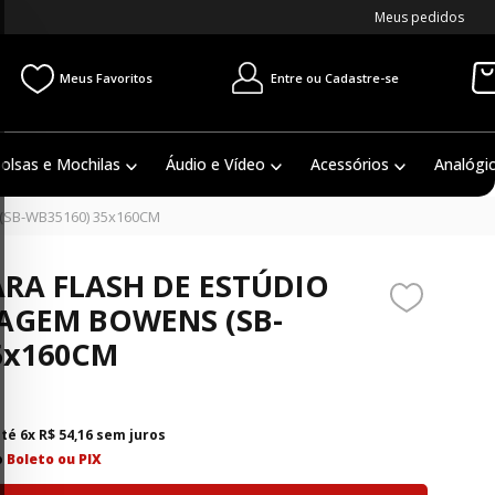
Meus pedidos
Entre ou Cadastre-se
Meus Favoritos
olsas e Mochilas
Áudio e Vídeo
Acessórios
Analógi
SB-WB35160) 35x160CM
RA FLASH DE ESTÚDIO
GEM BOWENS (SB-
5x160CM
até
6
x
R$
54
,
16
sem juros
o
Boleto ou PIX