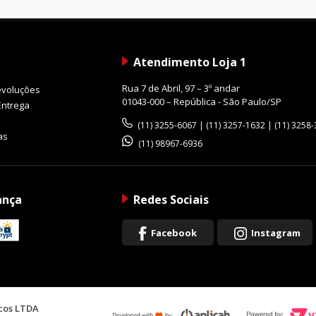
Atendimento Loja 1
Rua 7 de Abril, 97 – 3º andar
evoluções
01043-000 – República - São Paulo/SP
Entrega
(11) 3255-6067 | (11) 3257-1632 | (11) 3258
as
(11) 98967-6936
ança
Redes Sociais
Facebook
Instagram
icos LTDA